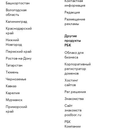
Контактная
Башкортостан
информация
Вологодская
Редакция
область
Размещение
Калининград
рекламы
Краснодарский
край
Другие
Нижний
продукты
Новгород
РБК
Пермский край
Облако для
бизнеса
Ростов-на-Дону
Корпоративный
Татарстан
регистратор
Тюмень
доменов
Черноземье
Хостинг
сайтов
Кавказ
Рег.решения
Карелия
Знакомства
Мурманск
Сайт
Приморский
знакомств
край
podbor.ru
РБК
Компании