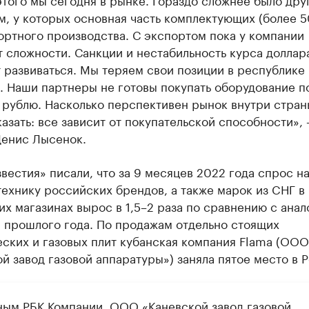
, у которых основная часть комплектующих (более 
ортного производства. С экспортом пока у компании
 сложности. Санкции и нестабильность курса доллар
 развиваться. Мы теряем свои позиции в республике
. Наши партнеры не готовы покупать оборудование п
 рублю. Насколько перспективен рынок внутри стран
азать: все зависит от покупательской способности»,
Денис Лысенок.
вестия» писали, что за 9 месяцев 2022 года спрос н
ехнику российских брендов, а также марок из CНГ в
х магазинах вырос в 1,5–2 раза по сравнению с ана
 прошлого года. По продажам отдельно стоящих
ских и газовых плит кубанская компания Flama (ООО
й завод газовой аппаратуры») заняла пятое место в 
ным РБК Компании, ООО «Каневской завод газовой