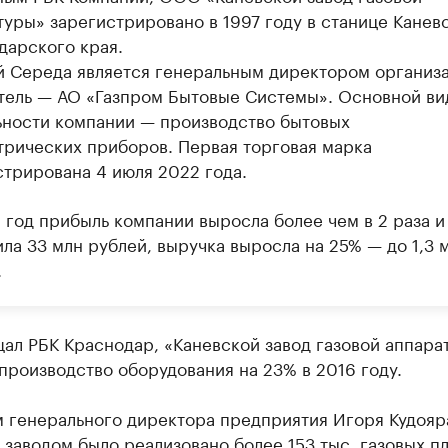
туры» зарегистрировано в 1997 году в станице Канев
дарского края.
й Середа является генеральным директором организа
тель — АО «Газпром Бытовые Системы». Основной ви
ьности компании — производство бытовых
трических приборов. Первая торговая марка
стрирована 4 июля 2022 года.
 год прибыль компании выросла более чем в 2 раза и
ла 33 млн рублей, выручка выросла на 25% — до 1,3 
.
ал РБК Краснодар, «Каневской завод газовой аппара
производство оборудования на 23% в 2016 году.
 генерального директора предприятия Игоря Кудояра
 заводом было реализовано более 153 тыс. газовых пл