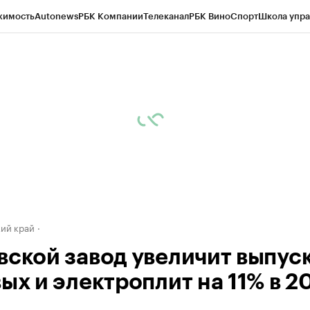
жимость
Autonews
РБК Компании
Телеканал
РБК Вино
Спорт
Школа упра
д
Стиль
Крипто
РБК Бизнес-среда
Дискуссионный клуб
Исследования
К
а контрагентов
Политика
Экономика
Бизнес
Технологии и медиа
Фина
ий край
вской завод увеличит выпус
ых и электроплит на 11% в 2