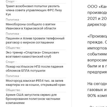
Спорт
ООО «Кан
Трамп возобновил попытки уволить
члена совета управляющих ФРС Лизу
производс
Кук
2021 и 20
Политика
директор
Минобороны сообщило о взятии
Ивановки в Харьковской области
Политика
«Производ
Пашинян и Алиев провели телефонный
прежде. С
разговор о мирном соглашении
импортоз
Общество
Экс-тренер «Спартака» Слишкович
событиям
возглавил казахстанский клуб
вопросам.
Спорт
были и в
Пожар на Ильском НПЗ после падения
обломков БПЛА потушили
предприя
Политика
Мосгорсуд взыскал ₽654 тыс. за залив
На сегод
квартиры из-за кошки, открывшей кран
газовых и
Общество
Армия США запустила сервис для
90% комп
бронирования полигонов частными
компаниями
«За счет 