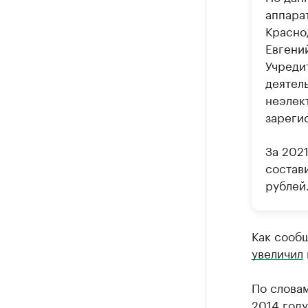
аппара
Красно
Евгени
Учреди
деятел
неэлек
зареги
За 2021
состави
рублей
Как сообщ
увеличил
По словам
2014 году