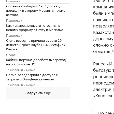
Политика
компаниям
Собянин сообщил о 1984 дронах,
летевших в сторону Москвы с начала
были имп
августа
возникают
Политика
позволяет
Как испанские власти готовятся к
новому прорыву в Сеуту и Мелилью
Казахстан
Политика
дорогому
Стала известна причина смерти 29-
сложно ск
летнего игрока клуба НБА «Мемфис»
Кларка
отметил 
Спорт
Кабмин поручил доработать переход
Ранее «Из
на российское ПО
бытовую т
Технологии и медиа
Gemini заподозрили в доступе к
российски
закрытым Google-документам
периодом
Технологии и медиа
электриче
Загрузить еще
«Каневско
По дан