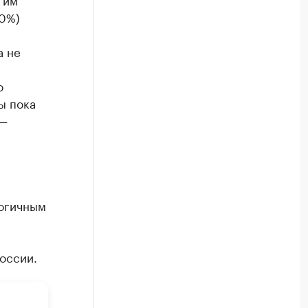
50%)
а не
о
ы пока
 —
а
логичным
России.