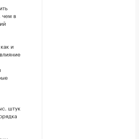
ить
 чем в
кий
как и
 влияние
м
рые
ыс. штук
порядка
гим