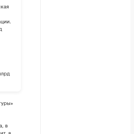
ская
ции.
д
млрд
туры»
, в
ит, в