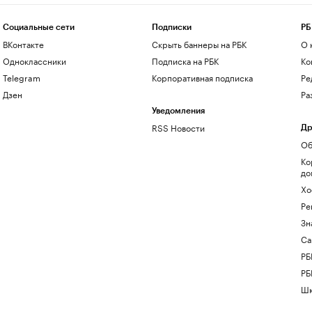
Социальные сети
Подписки
РБ
ВКонтакте
Скрыть баннеры на РБК
О 
Одноклассники
Подписка на РБК
Ко
Telegram
Корпоративная подписка
Ре
Дзен
Ра
Уведомления
RSS Новости
Др
Об
Ко
до
Хо
Ре
Зн
Са
РБ
РБ
Шк