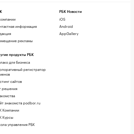
К
РБК Новости
компании
iOS
нтактная информация
Android
дакция
AppGallery
змещение рекламы
угие продукты РБК
лако для бизнеса
рпоративный регистратор
менов
стинг сайтов
г.решения
акомства
йт знакомств podbor.ru
К Компании
К Курсы
ола управления РБК