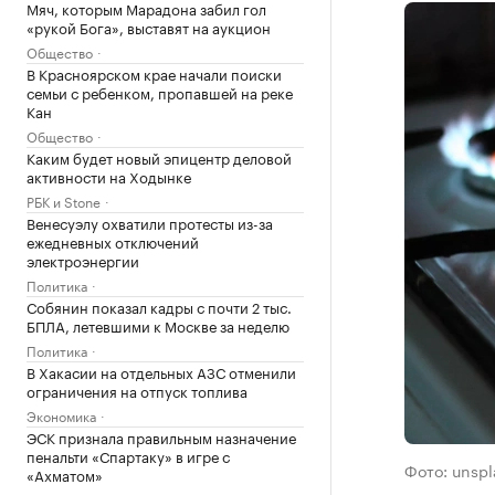
Мяч, которым Марадона забил гол
«рукой Бога», выставят на аукцион
Общество
В Красноярском крае начали поиски
семьи с ребенком, пропавшей на реке
Кан
Общество
Каким будет новый эпицентр деловой
активности на Ходынке
РБК и Stone
Венесуэлу охватили протесты из-за
ежедневных отключений
электроэнергии
Политика
Собянин показал кадры с почти 2 тыс.
БПЛА, летевшими к Москве за неделю
Политика
В Хакасии на отдельных АЗС отменили
ограничения на отпуск топлива
Экономика
ЭСК признала правильным назначение
пенальти «Спартаку» в игре с
Фото: unsp
«Ахматом»