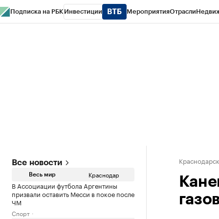
Подписка на РБК
Инвестиции
Мероприятия
Отрасли
Недви
РБК Курсы
РБК Life
Тренды
Визионеры
Национальные проекты
Горо
Газета
Спецпроекты СПб
Конференции СПб
Спецпроекты
Проверк
Краснодарск
Все новости
Краснодар
Весь мир
Кане
В Ассоциации футбола Аргентины
призвали оставить Месси в покое после
газов
ЧМ
Спорт