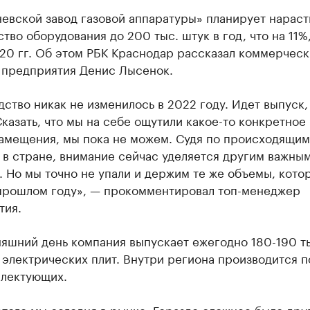
евской завод газовой аппаратуры» планирует нараст
тво оборудования до 200 тыс. штук в год, что на 11%,
20 гг. Об этом РБК Краснодар рассказал коммерчес
 предприятия Денис Лысенок.
ство никак не изменилось в 2022 году. Идет выпуск, 
казать, что мы на себе ощутили какое-то конкретное
амещения, мы пока не можем. Судя по происходящим
 в стране, внимание сейчас уделяется другим важны
 Но мы точно не упали и держим те же объемы, кото
 прошлом году», — прокомментировал топ-менеджер
тия.
няшний день компания выпускает ежегодно 180-190 т
 электрических плит. Внутри региона производится 
лектующих.
этого мы сегодня в рынке. Гораздо сложнее было дру