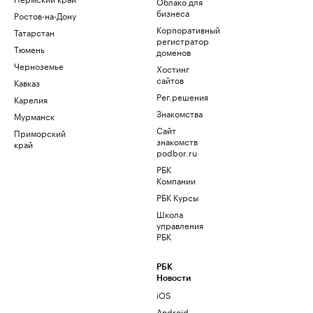
Облако для
бизнеса
Ростов-на-Дону
Корпоративный
Татарстан
регистратор
Тюмень
доменов
Черноземье
Хостинг
сайтов
Кавказ
Рег.решения
Карелия
Знакомства
Мурманск
Сайт
Приморский
знакомств
край
podbor.ru
РБК
Компании
РБК Курсы
Школа
управления
РБК
РБК
Новости
iOS
Android