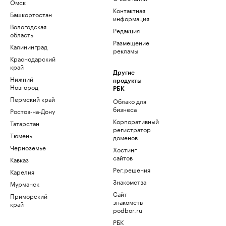
Омск
Контактная
Башкортостан
информация
Вологодская
Редакция
область
Размещение
Калининград
рекламы
Краснодарский
край
Другие
Нижний
продукты
Новгород
РБК
Пермский край
Облако для
бизнеса
Ростов-на-Дону
Корпоративный
Татарстан
регистратор
Тюмень
доменов
Черноземье
Хостинг
сайтов
Кавказ
Рег.решения
Карелия
Знакомства
Мурманск
Сайт
Приморский
знакомств
край
podbor.ru
РБК