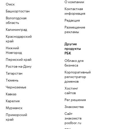
О компании
Омск
Контактная
Башкортостан
информация
Вологодская
Редакция
область
Размещение
Калининград
рекламы
Краснодарский
край
Другие
Нижний
продукты
Новгород
РБК
Пермский край
Облако для
бизнеса
Ростов-на-Дону
Корпоративный
Татарстан
регистратор
Тюмень
доменов
Черноземье
Хостинг
сайтов
Кавказ
Рег.решения
Карелия
Знакомства
Мурманск
Сайт
Приморский
знакомств
край
podbor.ru