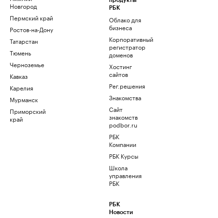
продукты
Новгород
РБК
Пермский край
Облако для
бизнеса
Ростов-на-Дону
Корпоративный
Татарстан
регистратор
Тюмень
доменов
Черноземье
Хостинг
сайтов
Кавказ
Рег.решения
Карелия
Знакомства
Мурманск
Сайт
Приморский
знакомств
край
podbor.ru
РБК
Компании
РБК Курсы
Школа
управления
РБК
РБК
Новости