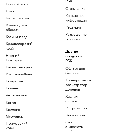
РБК
Новосибирск
О компании
Омск
Контактная
Башкортостан
информация
Вологодская
Редакция
область
Размещение
Калининград
рекламы
Краснодарский
край
Другие
Нижний
продукты
Новгород
РБК
Пермский край
Облако для
бизнеса
Ростов-на-Дону
Корпоративный
Татарстан
регистратор
Тюмень
доменов
Черноземье
Хостинг
сайтов
Кавказ
Рег.решения
Карелия
Знакомства
Мурманск
Сайт
Приморский
знакомств
край
podbor.ru