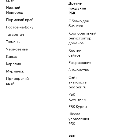
Другие
Нижний
продукты
Новгород
РБК
Пермский край
Облако для
бизнеса
Ростов-на-Дону
Корпоративный
Татарстан
регистратор
Тюмень
доменов
Черноземье
Хостинг
сайтов
Кавказ
Рег.решения
Карелия
Знакомства
Мурманск
Сайт
Приморский
знакомств
край
podbor.ru
РБК
Компании
РБК Курсы
Школа
управления
РБК
РБК