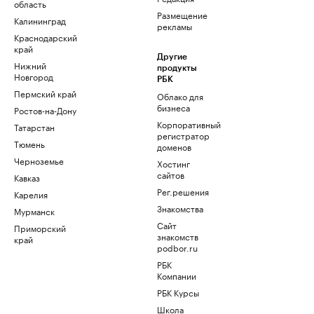
область
Размещение
Калининград
рекламы
Краснодарский
край
Другие
Нижний
продукты
Новгород
РБК
Пермский край
Облако для
бизнеса
Ростов-на-Дону
Корпоративный
Татарстан
регистратор
Тюмень
доменов
Черноземье
Хостинг
сайтов
Кавказ
Рег.решения
Карелия
Знакомства
Мурманск
Сайт
Приморский
знакомств
край
podbor.ru
РБК
Компании
РБК Курсы
Школа