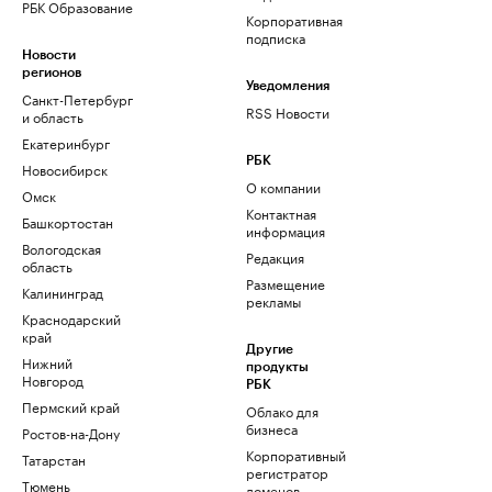
РБК Образование
Корпоративная
подписка
Новости
регионов
Уведомления
Санкт-Петербург
RSS Новости
и область
Екатеринбург
РБК
Новосибирск
О компании
Омск
Контактная
Башкортостан
информация
Вологодская
Редакция
область
Размещение
Калининград
рекламы
Краснодарский
край
Другие
Нижний
продукты
Новгород
РБК
Пермский край
Облако для
бизнеса
Ростов-на-Дону
Корпоративный
Татарстан
регистратор
Тюмень
доменов