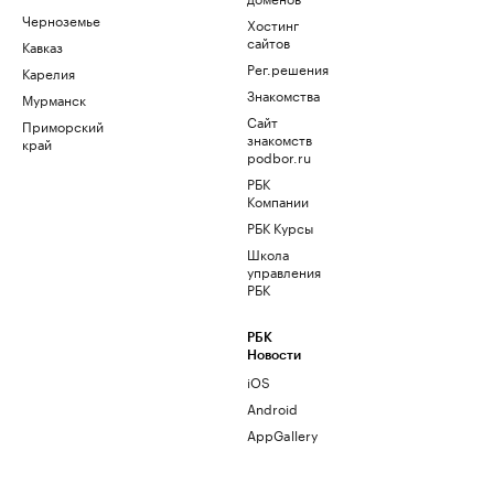
Черноземье
Хостинг
сайтов
Кавказ
Рег.решения
Карелия
Знакомства
Мурманск
Сайт
Приморский
знакомств
край
podbor.ru
РБК
Компании
РБК Курсы
Школа
управления
РБК
РБК
Новости
iOS
Android
AppGallery