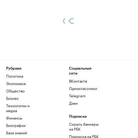
Рубрики
Социальные
сети
Политика
ВКонтакте
Экономика
Одноклассники
Общество
Telegram
Бизнес
Дзен
Технологии и
медиа
Финансы
Подписки
Скрыть баннеры
Биографии
на РБК
База знаний
Подписка на РБК