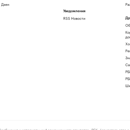
Дзен
Ра
Уведомления
RSS Новости
Др
Об
Ко
до
Хо
Ре
Зн
Са
РБ
РБ
Шк
ения и материалы информационного агентства «РБК» (свидетельство о 