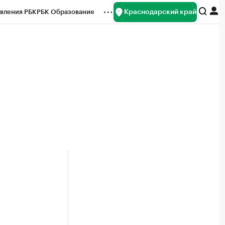
Краснодарский край
вления РБК
РБК Образование
редитные рейтинги
Франшизы
нсы
Рынок наличной валюты