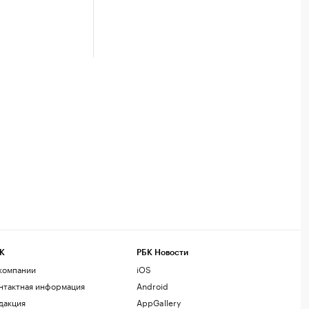
К
РБК Новости
компании
iOS
нтактная информация
Android
дакция
AppGallery