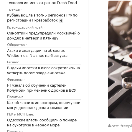
технологии меняют рынок Fresh Food
Тренды
Кубань вошла в топ-5 регионов РФ по
регистрации IТ-разработок
Краснодарский край
Синоптики предупредили москвичей о
дождях в четверг и пятницу
Общество
Атаки и эвакуации на объектах
Wildberries. Главное на 6 августа
Бизнес
Выдачи ипотеки в июле сократились на
четверть после спада ажиотажа
Финансы
FT узнала об обучении картелей
Колумбии применению дронов в ВСУ
Политика
Как объяснить инвесторам, почему они
могут доверять деньги компании
РБК и МСП Банк
Одесские власти сообщили о пожаре
на сухогрузе в Черном море
Фото: freep
Политика