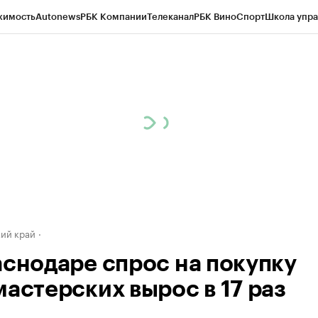
жимость
Autonews
РБК Компании
Телеканал
РБК Вино
Спорт
Школа упра
д
Стиль
Крипто
РБК Бизнес-среда
Дискуссионный клуб
Исследования
К
а контрагентов
Политика
Экономика
Бизнес
Технологии и медиа
Фина
ий край
аснодаре спрос на покупку
мастерских вырос в 17 раз