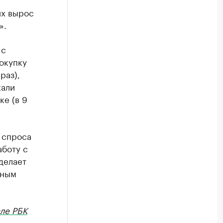
их вырос
».
 с
окупку
раз),
кали
ке (в 9
 спроса
аботу с
делает
вным
ле РБК