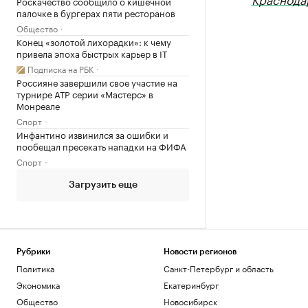
Роскачество сообщило о кишечной
палочке в бургерах пяти ресторанов
Общество
Конец «золотой лихорадки»: к чему
привела эпоха быстрых карьер в IT
Подписка на РБК
Россияне завершили свое участие на
турнире ATP серии «Мастерс» в
Монреале
Спорт
Инфантино извинился за ошибки и
пообещал пресекать нападки на ФИФА
Спорт
Загрузить еще
Рубрики
Новости регионов
Политика
Санкт-Петербург и область
Экономика
Екатеринбург
Общество
Новосибирск