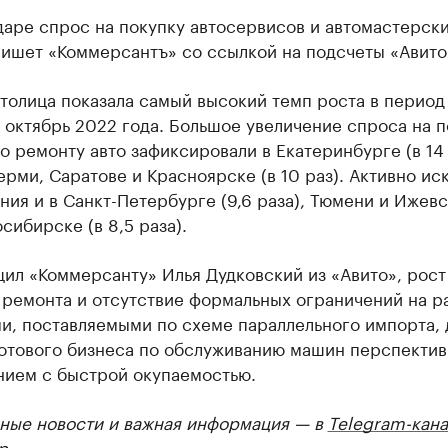
даре спрос на покупку автосервисов и автомастерск
 пишет «Коммерсантъ» со ссылкой на подсчеты «Авито
толица показала самый высокий темп роста в период
 октябрь 2022 года. Большое увеличение спроса на п
о ремонту авто зафиксировали в Екатеринбурге (в 14 
ерми, Саратове и Красноярске (в 10 раз). Активно ис
ия и в Санкт-Петербурге (9,6 раза), Тюмени и Ижевс
осибирске (в 8,5 раза).
ил «Коммерсанту» Илья Дудковский из «Авито», рост
 ремонта и отсутствие формальных ограничений на р
и, поставляемыми по схеме параллельного импорта, 
готового бизнеса по обслуживанию машин перспекти
нием с быстрой окупаемостью.
ные новости и важная информация — в
Telegram-кана
р