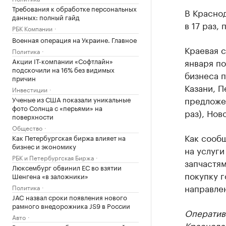
Требования к обработке персональных
В Красно
данных: полный гайд
в 17 раз,
РБК Компании
Военная операция на Украине. Главное
Краевая с
Политика
Акции IT-компании «Софтлайн»
января по
подскочили на 16% без видимых
бизнеса п
причин
Казани, П
Инвестиции
предложен
Ученые из США показали уникальные
фото Солнца с «перьями» на
раз), Нов
поверхности
Общество
Как сообщ
Как Петербургская биржа влияет на
бизнес и экономику
на услуги
РБК и Петербургская Биржа
запчастям
Люксембург обвинил ЕС во взятии
покупку 
Шенгена «в заложники»
направле
Политика
JAC назвал сроки появления нового
рамного внедорожника JS9 в России
Оператив
Авто
Краснода