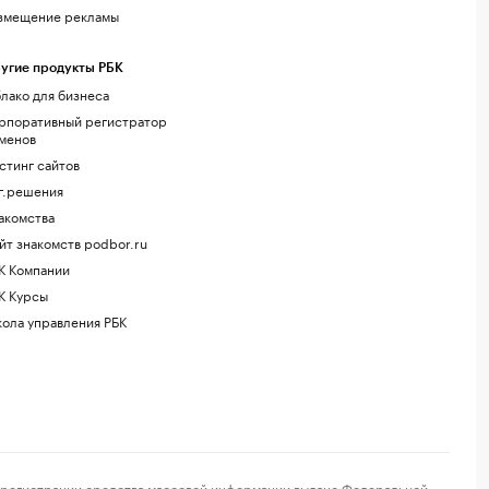
змещение рекламы
угие продукты РБК
лако для бизнеса
рпоративный регистратор
менов
стинг сайтов
г.решения
акомства
йт знакомств podbor.ru
К Компании
К Курсы
ола управления РБК
регистрации средства массовой информации выдано Федеральной