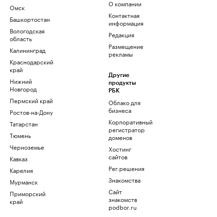
О компании
Омск
Контактная
Башкортостан
информация
Вологодская
Редакция
область
Размещение
Калининград
рекламы
Краснодарский
край
Другие
Нижний
продукты
Новгород
РБК
Пермский край
Облако для
бизнеса
Ростов-на-Дону
Корпоративный
Татарстан
регистратор
Тюмень
доменов
Черноземье
Хостинг
сайтов
Кавказ
Рег.решения
Карелия
Знакомства
Мурманск
Сайт
Приморский
знакомств
край
podbor.ru