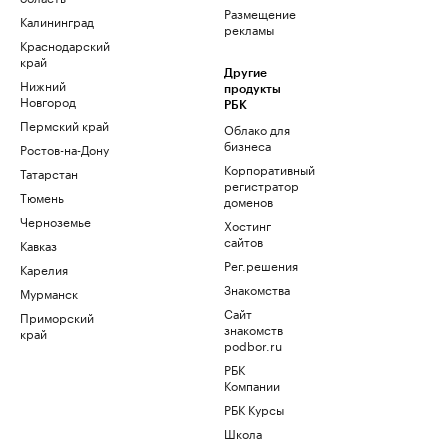
Размещение
Калининград
рекламы
Краснодарский
край
Другие
Нижний
продукты
Новгород
РБК
Пермский край
Облако для
бизнеса
Ростов-на-Дону
Корпоративный
Татарстан
регистратор
Тюмень
доменов
Черноземье
Хостинг
сайтов
Кавказ
Рег.решения
Карелия
Знакомства
Мурманск
Сайт
Приморский
знакомств
край
podbor.ru
РБК
Компании
РБК Курсы
Школа