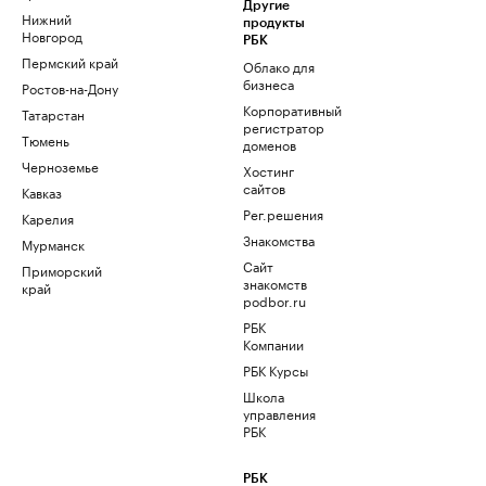
Другие
Нижний
продукты
Новгород
РБК
Пермский край
Облако для
бизнеса
Ростов-на-Дону
Корпоративный
Татарстан
регистратор
Тюмень
доменов
Черноземье
Хостинг
сайтов
Кавказ
Рег.решения
Карелия
Знакомства
Мурманск
Сайт
Приморский
знакомств
край
podbor.ru
РБК
Компании
РБК Курсы
Школа
управления
РБК
РБК