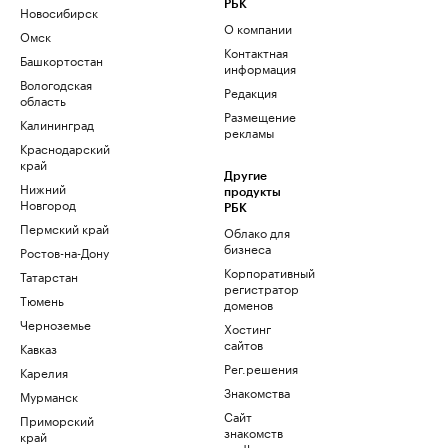
РБК
Новосибирск
О компании
Омск
Контактная
Башкортостан
информация
Вологодская
Редакция
область
Размещение
Калининград
рекламы
Краснодарский
край
Другие
Нижний
продукты
Новгород
РБК
Пермский край
Облако для
бизнеса
Ростов-на-Дону
Корпоративный
Татарстан
регистратор
Тюмень
доменов
Черноземье
Хостинг
сайтов
Кавказ
Рег.решения
Карелия
Знакомства
Мурманск
Сайт
Приморский
знакомств
край
podbor.ru