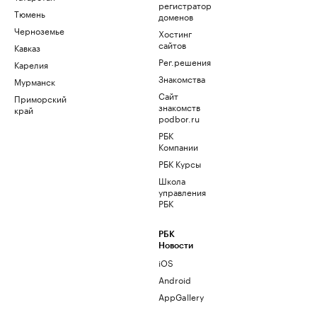
регистратор
Тюмень
доменов
Черноземье
Хостинг
сайтов
Кавказ
Рег.решения
Карелия
Знакомства
Мурманск
Сайт
Приморский
знакомств
край
podbor.ru
РБК
Компании
РБК Курсы
Школа
управления
РБК
РБК
Новости
iOS
Android
AppGallery