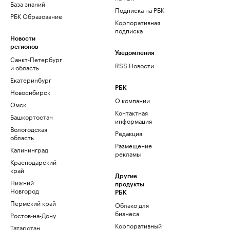
База знаний
Подписка на РБК
РБК Образование
Корпоративная
подписка
Новости
регионов
Уведомления
Санкт-Петербург
RSS Новости
и область
Екатеринбург
РБК
Новосибирск
О компании
Омск
Контактная
Башкортостан
информация
Вологодская
Редакция
область
Размещение
Калининград
рекламы
Краснодарский
край
Другие
Нижний
продукты
Новгород
РБК
Пермский край
Облако для
бизнеса
Ростов-на-Дону
Корпоративный
Татарстан