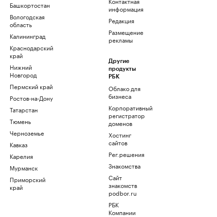
Контактная
Башкортостан
информация
Вологодская
Редакция
область
Размещение
Калининград
рекламы
Краснодарский
край
Другие
Нижний
продукты
Новгород
РБК
Пермский край
Облако для
бизнеса
Ростов-на-Дону
Корпоративный
Татарстан
регистратор
Тюмень
доменов
Черноземье
Хостинг
сайтов
Кавказ
Рег.решения
Карелия
Знакомства
Мурманск
Сайт
Приморский
знакомств
край
podbor.ru
РБК
Компании