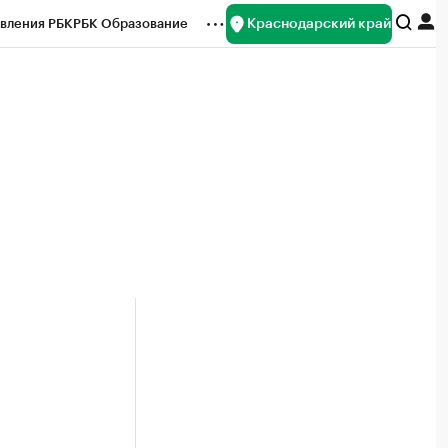
Краснодарский край
вления РБК
РБК Образование
редитные рейтинги
Франшизы
нсы
Рынок наличной валюты
и