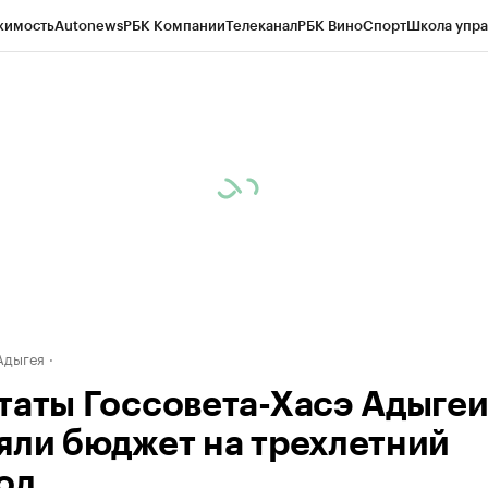
жимость
Autonews
РБК Компании
Телеканал
РБК Вино
Спорт
Школа упра
д
Стиль
Крипто
РБК Бизнес-среда
Дискуссионный клуб
Исследования
К
а контрагентов
Политика
Экономика
Бизнес
Технологии и медиа
Фина
Адыгея
таты Госсовета-Хасэ Адыге
яли бюджет на трехлетний
од