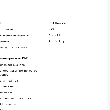
К
РБК Новости
компании
iOS
нтактная информация
Android
дакция
AppGallery
змещение рекламы
угие продукты РБК
лако для бизнеса
рпоративный регистратор
менов
стинг сайтов
г.решения
акомства
йт знакомств podbor.ru
К Компании
К Курсы