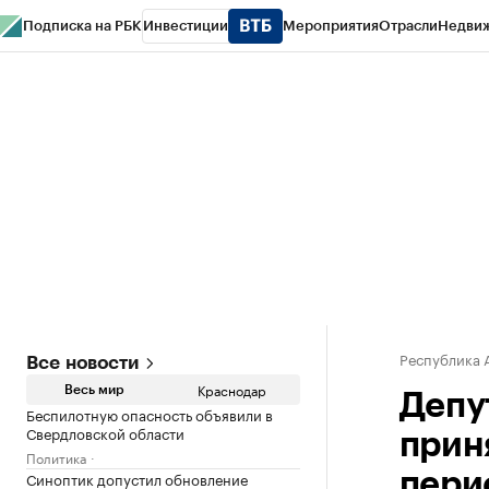
Подписка на РБК
Инвестиции
Мероприятия
Отрасли
Недви
РБК Курсы
РБК Life
Тренды
Визионеры
Национальные проекты
Горо
Газета
Спецпроекты СПб
Конференции СПб
Спецпроекты
Проверк
Республика 
Все новости
Краснодар
Весь мир
Депу
Беспилотную опасность объявили в
Свердловской области
прин
Политика
Синоптик допустил обновление
пери