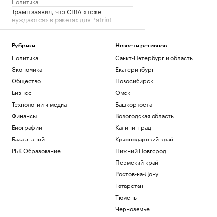
Политика
Трамп заявил, что США «тоже
нуждаются» в ракетах для Patriot
Политика
Reuters сообщил о серии кибератак на
крупнейшие финансовые компании
Рубрики
Новости регионов
США
Политика
Санкт-Петербург и область
Новая категория
Экономика
Екатеринбург
Трамп подписал указы,
Общество
Новосибирск
ограничивающие право на
Бизнес
Омск
гражданство по рождению
Политика
Технологии и медиа
Башкортостан
В Пензенской области ввели план
Финансы
Вологодская область
«Ковер»
Биографии
Калининград
Политика
База знаний
Краснодарский край
Четыре человека погибли при взрыве в
автобусе в Сирии
РБК Образование
Нижний Новгород
Общество
Пермский край
Ростов-на-Дону
Загрузить еще
Татарстан
Тюмень
Черноземье