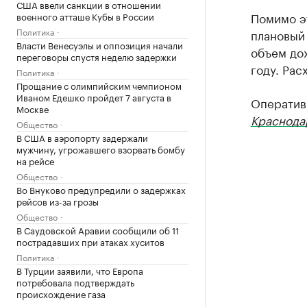
США ввели санкции в отношении
Помимо э
военного атташе Кубы в России
Политика
плановый 
Власти Венесуэлы и оппозиция начали
объем дох
переговоры спустя неделю задержки
году. Рас
Политика
Прощание с олимпийским чемпионом
Иваном Едешко пройдет 7 августа в
Оператив
Москве
Краснода
Общество
В США в аэропорту задержали
мужчину, угрожавшего взорвать бомбу
на рейсе
Общество
Во Внуково предупредили о задержках
рейсов из-за грозы
Общество
В Саудовской Аравии сообщили об 11
пострадавших при атаках хуситов
Политика
В Турции заявили, что Европа
потребовала подтверждать
происхождение газа