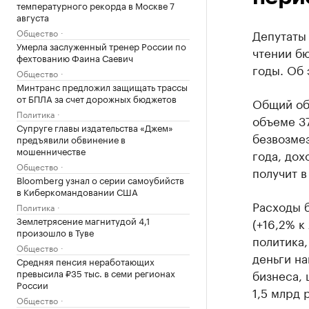
температурного рекорда в Москве 7
августа
Общество
Депутаты
Умерла заслуженный тренер России по
чтении б
фехтованию Фаина Саевич
годы. Об 
Общество
Минтранс предложил защищать трассы
от БПЛА за счет дорожных бюджетов
Общий об
Политика
объеме 37
Супруге главы издательства «Джем»
безвозме
предъявили обвинение в
мошенничестве
года, дох
Общество
получит в
Bloomberg узнал о серии самоубийств
в Киберкомандовании США
Расходы б
Политика
Землетрясение магнитудой 4,1
(+16,2% к
произошло в Туве
политика,
Общество
деньги на
Средняя пенсия неработающих
превысила ₽35 тыс. в семи регионах
бизнеса,
России
1,5 млрд 
Общество