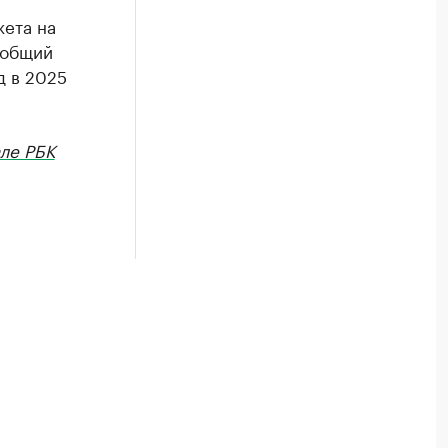
ета на
 общий
д в 2025
ле РБК