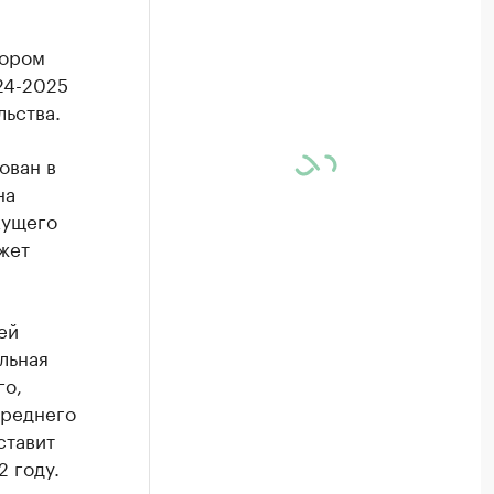
тором
24-2025
ьства.
ован в
на
кущего
жет
ей
льная
го,
среднего
ставит
2 году.