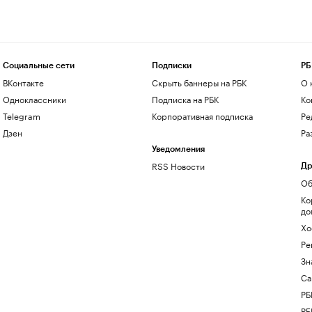
Социальные сети
Подписки
РБ
ВКонтакте
Скрыть баннеры на РБК
О 
Одноклассники
Подписка на РБК
Ко
Telegram
Корпоративная подписка
Ре
Дзен
Ра
Уведомления
RSS Новости
Др
Об
Ко
до
Хо
Ре
Зн
Са
РБ
РБ