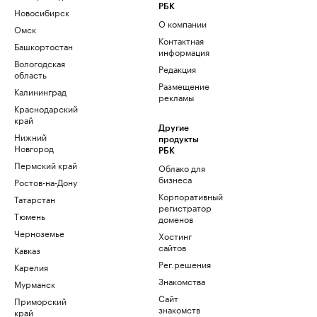
РБК
Новосибирск
О компании
Омск
Контактная
Башкортостан
информация
Вологодская
Редакция
область
Размещение
Калининград
рекламы
Краснодарский
край
Другие
Нижний
продукты
Новгород
РБК
Пермский край
Облако для
бизнеса
Ростов-на-Дону
Корпоративный
Татарстан
регистратор
Тюмень
доменов
Черноземье
Хостинг
сайтов
Кавказ
Рег.решения
Карелия
Знакомства
Мурманск
Сайт
Приморский
знакомств
край