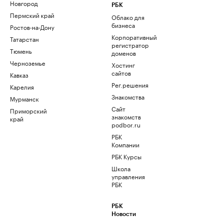
Новгород
РБК
Пермский край
Облако для
бизнеса
Ростов-на-Дону
Корпоративный
Татарстан
регистратор
Тюмень
доменов
Черноземье
Хостинг
сайтов
Кавказ
Рег.решения
Карелия
Знакомства
Мурманск
Сайт
Приморский
знакомств
край
podbor.ru
РБК
Компании
РБК Курсы
Школа
управления
РБК
РБК
Новости