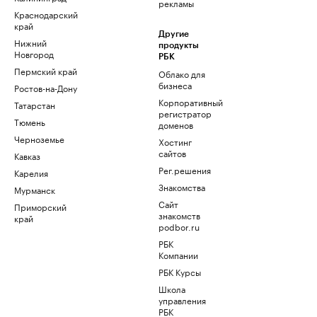
рекламы
Краснодарский
край
Другие
Нижний
продукты
Новгород
РБК
Пермский край
Облако для
бизнеса
Ростов-на-Дону
Корпоративный
Татарстан
регистратор
Тюмень
доменов
Черноземье
Хостинг
сайтов
Кавказ
Рег.решения
Карелия
Знакомства
Мурманск
Сайт
Приморский
знакомств
край
podbor.ru
РБК
Компании
РБК Курсы
Школа
управления
РБК