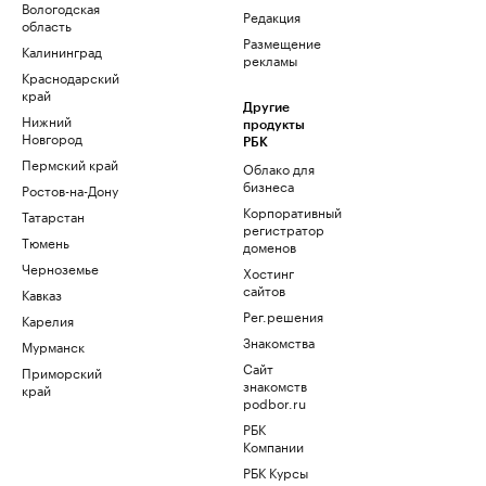
Вологодская
Редакция
область
Размещение
Калининград
рекламы
Краснодарский
край
Другие
Нижний
продукты
Новгород
РБК
Пермский край
Облако для
бизнеса
Ростов-на-Дону
Корпоративный
Татарстан
регистратор
Тюмень
доменов
Черноземье
Хостинг
сайтов
Кавказ
Рег.решения
Карелия
Знакомства
Мурманск
Сайт
Приморский
знакомств
край
podbor.ru
РБК
Компании
РБК Курсы