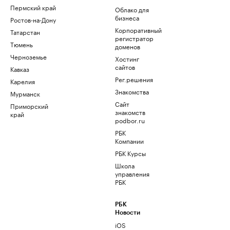
Пермский край
Облако для
бизнеса
Ростов-на-Дону
Корпоративный
Татарстан
регистратор
Тюмень
доменов
Черноземье
Хостинг
сайтов
Кавказ
Рег.решения
Карелия
Знакомства
Мурманск
Сайт
Приморский
знакомств
край
podbor.ru
РБК
Компании
РБК Курсы
Школа
управления
РБК
РБК
Новости
iOS