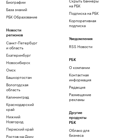
Скрыть баннеры
Биографии
на РБК
База знаний
Подписка на РБК
РБК Образование
Корпоративная
подписка
Новости
регионов
Уведомления
Санкт-Петербург
RSS Новости
и область
Екатеринбург
РБК
Новосибирск
О компании
Омск
Контактная
Башкортостан
информация
Вологодская
Редакция
область
Размещение
Калининград
рекламы
Краснодарский
край
Другие
Нижний
продукты
Новгород
РБК
Пермский край
Облако для
бизнеса
Ростов-на-Дону