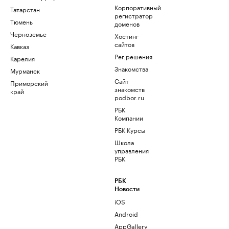
Корпоративный
Татарстан
регистратор
Тюмень
доменов
Черноземье
Хостинг
сайтов
Кавказ
Рег.решения
Карелия
Знакомства
Мурманск
Сайт
Приморский
знакомств
край
podbor.ru
РБК
Компании
РБК Курсы
Школа
управления
РБК
РБК
Новости
iOS
Android
AppGallery