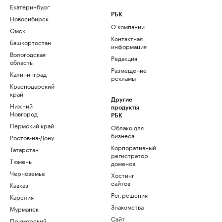
Екатеринбург
РБК
Новосибирск
О компании
Омск
Контактная
Башкортостан
информация
Вологодская
Редакция
область
Размещение
Калининград
рекламы
Краснодарский
край
Другие
Нижний
продукты
Новгород
РБК
Пермский край
Облако для
бизнеса
Ростов-на-Дону
Корпоративный
Татарстан
регистратор
Тюмень
доменов
Черноземье
Хостинг
сайтов
Кавказ
Рег.решения
Карелия
Знакомства
Мурманск
Сайт
Приморский