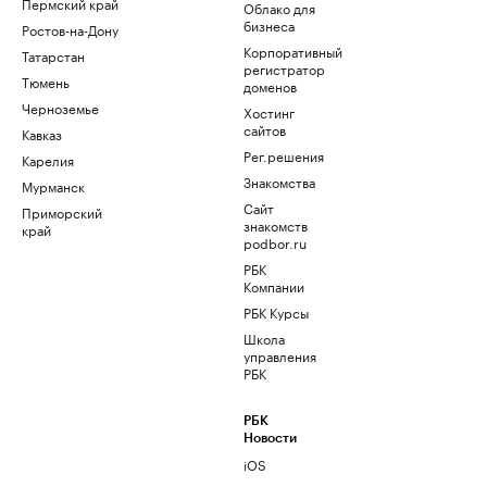
Пермский край
Облако для
бизнеса
Ростов-на-Дону
Корпоративный
Татарстан
регистратор
Тюмень
доменов
Черноземье
Хостинг
сайтов
Кавказ
Рег.решения
Карелия
Знакомства
Мурманск
Сайт
Приморский
знакомств
край
podbor.ru
РБК
Компании
РБК Курсы
Школа
управления
РБК
РБК
Новости
iOS