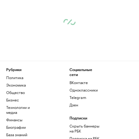
Рубрики
Социальные
сети
Политика
ВКонтакте
Экономика
Одноклассники
Общество
Telegram
Бизнес
Дзен
Технологии и
медиа
Финансы
Подписки
Скрыть баннеры
Биографии
на РБК
База знаний
Подписка на РБК