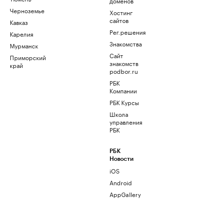
доменов
Черноземье
Хостинг
сайтов
Кавказ
Рег.решения
Карелия
Знакомства
Мурманск
Сайт
Приморский
знакомств
край
podbor.ru
РБК
Компании
РБК Курсы
Школа
управления
РБК
РБК
Новости
iOS
Android
AppGallery