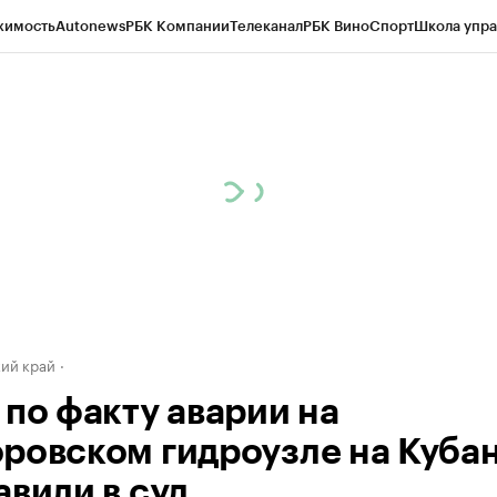
жимость
Autonews
РБК Компании
Телеканал
РБК Вино
Спорт
Школа упра
д
Стиль
Крипто
РБК Бизнес-среда
Дискуссионный клуб
Исследования
К
а контрагентов
Политика
Экономика
Бизнес
Технологии и медиа
Фина
ий край
 по факту аварии на
ровском гидроузле на Куба
авили в суд