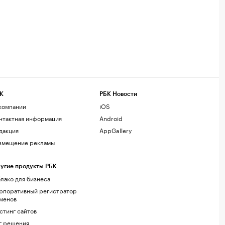
К
РБК Новости
компании
iOS
нтактная информация
Android
дакция
AppGallery
змещение рекламы
угие продукты РБК
лако для бизнеса
рпоративный регистратор
менов
стинг сайтов
г.решения