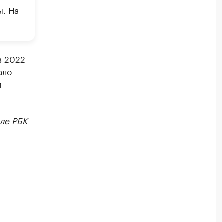
ы. На
в 2022
ало
м
ле РБК