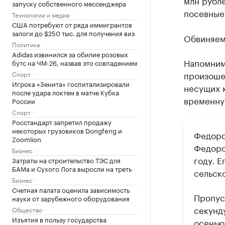
млн рубл
запуску собственного мессенджера
посевные
Технологии и медиа
США потребуют от ряда иммигрантов
залоги до $250 тыс. для получения виз
Обвиняем
Политика
Adidas извинился за обилие розовых
Напомним
бутс на ЧМ-26, назвав это совпадением
произоше
Спорт
Игрока «Зенита» госпитализировали
несущих 
после удара локтем в матче Кубка
временну
России
Спорт
Росстандарт запретил продажу
некоторых грузовиков Dongfeng и
Федоро
Zoomlion
Федоро
Бизнес
году. 
Затраты на строительство ТЭС для
БАМа и Сухого Лога выросли на треть
сельск
Бизнес
Счетная палата оценила зависимость
Пропус
науки от зарубежного оборудования
секунд
Общество
Изъятия в пользу государства
осенью 