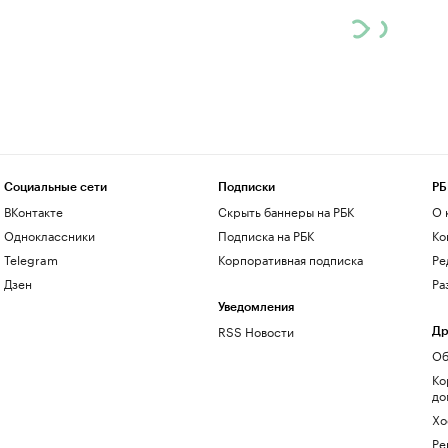
Социальные сети
Подписки
РБ
ВКонтакте
Скрыть баннеры на РБК
О 
Одноклассники
Подписка на РБК
Ко
Telegram
Корпоративная подписка
Ре
Дзен
Ра
Уведомления
RSS Новости
Др
Об
Ко
до
Хо
Ре