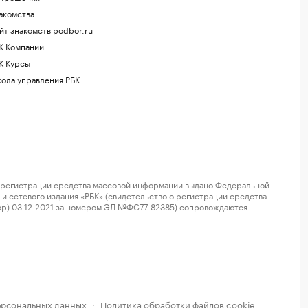
акомства
йт знакомств podbor.ru
К Компании
К Курсы
ола управления РБК
регистрации средства массовой информации выдано Федеральной
и сетевого издания «РБК» (свидетельство о регистрации средства
ор) 03.12.2021 за номером ЭЛ №ФС77-82385) сопровождаются
ерсональных данных
Политика обработки файлов cookie
·