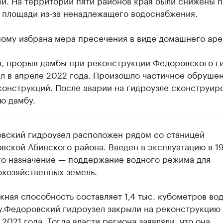
ей. На территории пяти районов края были снижены 
 площади из-за ненадлежащего водоснабжения.
ому избрана мера пресечения в виде домашнего аре
, прорыв дамбы при реконструкции Федоровского г
л в апреле 2022 года. Произошло частичное обруше
конструкций. После аварии на гидроузле сконструир
ю дамбу.
вский гидроузел расположен рядом со станицей
вской Абинского района. Введен в эксплуатацию в 1
Его назначение — поддержание водного режима для
охозяйственных земель.
кная способность составляет 1,4 тыс. кубометров вод
у.Федоровский гидроузел закрыли на реконструкцию
2021 года. Тогда власти региона заявляли, что она