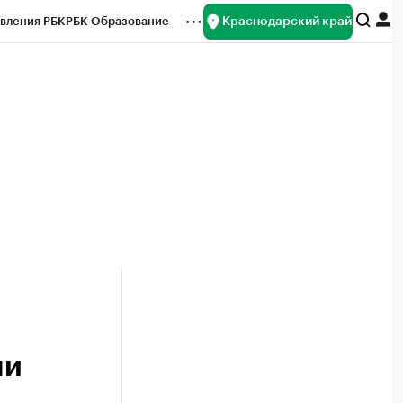
Краснодарский край
вления РБК
РБК Образование
редитные рейтинги
Франшизы
нсы
Рынок наличной валюты
ни