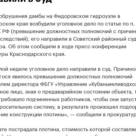
 обрушения дамбы на Федоровском гидроузле в
ском крае возбудили уголовное дело по статье по п. 
УК РФ (превышение должностных полномочий с причи
следствий), его направили в Советский районный су
ра. Об этом сообщили в ходе пресс-конференции
уры Краснодарского края.
ой неделе уголовное дело направили в суд. Причино
гося явилось превышение должностных полномочий
елем директора ФБГУ «Управление «Кубаньмеливодхоз
ое лицо, зная о предаварийном состоянии объекта, 
требовало подчиненных работников, чтобы они запус
росительную систему, в результате произошел подпо
ние конструкции плотины», — сообщили в прокуратур
ате пострадала плотина, стоимость которой составля