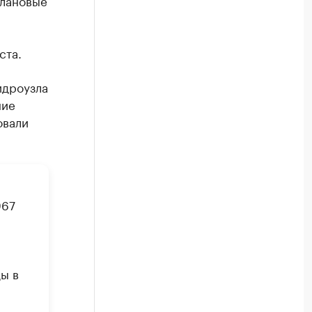
плановые
ста.
идроузла
ние
овали
967
ы в