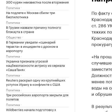
300 курян неизвестна после вторжения
Политика
По факту
На подлете к Москве сбили три
беспилотника
Краснодар
Политика
ст. 286 
В Грузии назвали причину полного
тяжких по
блэкаута в стране
Краснода
Общество
В Германии увидели «сценарий
прокурат
теракта» в инциденте с дроном в
аэропорту
«На прошл
Политика
Украина признала угрозой
случивше
нацбезопасности актрису из сериала
заместит
«СашаТаня»
Должностн
Политика
Reuters раскрыл одну из крупнейших
менее по
уступок Ирану в конфликте с США
воды на о
Политика
и обруше
Три российских аэропорта закрыли для
полетов
Политика
В результ
Wildberries начала подготовку к