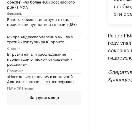
обеспечили более 40% российского
необхо
рынка M&A
эти ср
Финансы
Вино как бизнес-инструмент: как
произвести нужное впечатление (18+)
Ранее РБК
Мирра Андреева уверенно вышла в
третий круг турнира в Торонто
году упал
Спорт
сокращен
В Грузии начали расследование
гидроузле
публикаций о плохом отношении к
россиянам
Политика
Оператив
«Ноев ковчег»: почему в восточной
Краснода
Арктике эволюция шла непрерывно
РБК и УК Первая
Загрузить еще