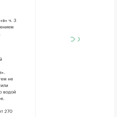
«в» ч. 3
нением
д
й
».
тем не
тили
р водой
е.
ет 270