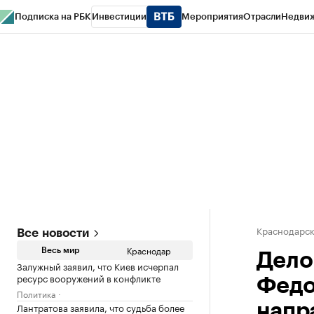
Подписка на РБК
Инвестиции
Мероприятия
Отрасли
Недви
РБК Курсы
РБК Life
Тренды
Визионеры
Национальные проекты
Горо
Газета
Спецпроекты СПб
Конференции СПб
Спецпроекты
Проверк
Краснодарск
Все новости
Краснодар
Весь мир
Дело
Залужный заявил, что Киев исчерпал
ресурс вооружений в конфликте
Федо
Политика
Лантратова заявила, что судьба более
напр