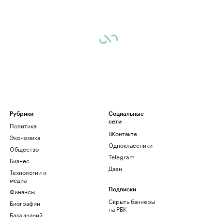
Рубрики
Социальные
сети
Политика
ВКонтакте
Экономика
Одноклассники
Общество
Telegram
Бизнес
Дзен
Технологии и
медиа
Финансы
Подписки
Скрыть баннеры
Биографии
на РБК
База знаний