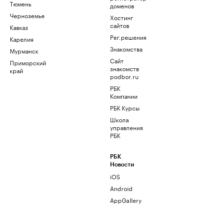
Тюмень
доменов
Черноземье
Хостинг
сайтов
Кавказ
Рег.решения
Карелия
Знакомства
Мурманск
Сайт
Приморский
знакомств
край
podbor.ru
РБК
Компании
РБК Курсы
Школа
управления
РБК
РБК
Новости
iOS
Android
AppGallery