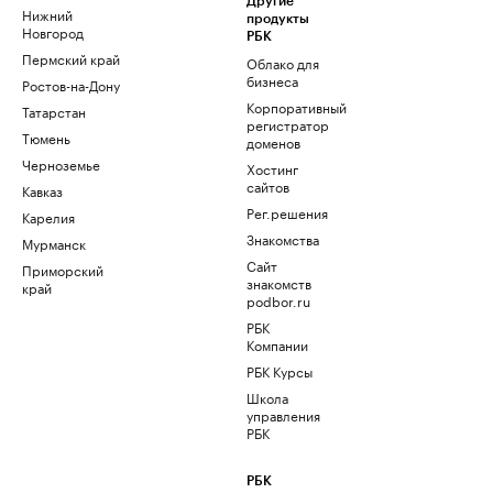
Другие
Нижний
продукты
Новгород
РБК
Пермский край
Облако для
бизнеса
Ростов-на-Дону
Корпоративный
Татарстан
регистратор
Тюмень
доменов
Черноземье
Хостинг
сайтов
Кавказ
Рег.решения
Карелия
Знакомства
Мурманск
Сайт
Приморский
знакомств
край
podbor.ru
РБК
Компании
РБК Курсы
Школа
управления
РБК
РБК