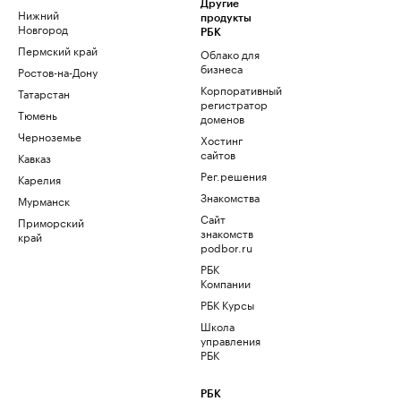
Другие
Нижний
продукты
Новгород
РБК
Пермский край
Облако для
бизнеса
Ростов-на-Дону
Корпоративный
Татарстан
регистратор
Тюмень
доменов
Черноземье
Хостинг
сайтов
Кавказ
Рег.решения
Карелия
Знакомства
Мурманск
Сайт
Приморский
знакомств
край
podbor.ru
РБК
Компании
РБК Курсы
Школа
управления
РБК
РБК