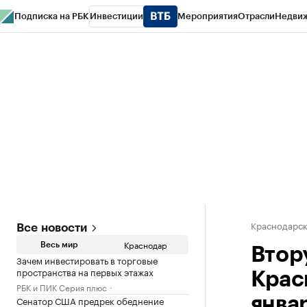
Подписка на РБК
Инвестиции
Мероприятия
Отрасли
Недви
РБК Курсы
РБК Life
Тренды
Визионеры
Национальные проекты
Горо
Газета
Спецпроекты СПб
Конференции СПб
Спецпроекты
Проверк
Краснодарск
Все новости
Краснодар
Весь мир
Втор
Зачем инвестировать в торговые
пространства на первых этажах
Крас
РБК и ПИК Серия плюс
Сенатор США предрек обеднение
янва