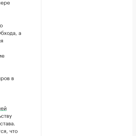
мере
о
бхода, а
ия
ие
иров в
ией
ьству
става.
ся, что