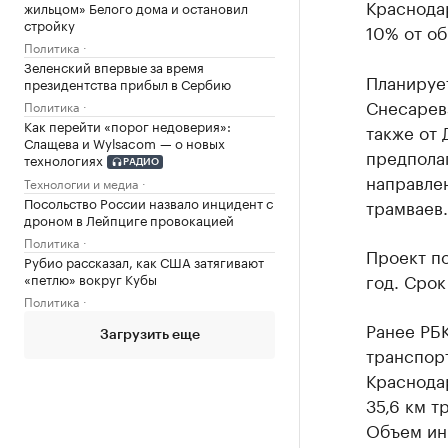
Краснода
жильцом» Белого дома и остановил
стройку
10% от о
Политика
Зеленский впервые за время
Планирует
президентства прибыл в Сербию
Снесарева
Политика
Как перейти «порог недоверия»:
также от
Слащева и Wylsacom — о новых
предполаг
технологиях
РАДИО
направлен
Технологии и медиа
Посольство России назвало инцидент с
трамваев.
дроном в Лейпциге провокацией
Политика
Проект по
Рубио рассказал, как США затягивают
год. Срок
«петлю» вокруг Кубы
Политика
Ранее РБ
Загрузить еще
транспор
Краснода
35,6 км т
Объем инв