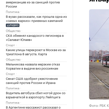
американцев из-за санкций против
России
Политика
В вузах рассказали, как прошла одна из
«самых жарких» приемных кампаний
РАДИО
Общество
СКА обменял канадского легионера в
«Салават Юлаев»
Спорт
Какие улицы перекроют в Москве из-за
триатлона 8 августа. Карта
Общество
Мельникова назвала мерзким отказ
Хорватии в выдаче виз россиянам
Спорт
Сенат США одобрил ужесточение
санкций против России и Ирана
Политика
Водитель автобуса сбил ногой дрон со
взрывчаткой в аэропорту Лейпцига
Политика
Фото: РБК 
В Аргентине массажист рассказал о