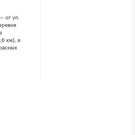
— от ул.
еревня
а
,6 км), а
Красных