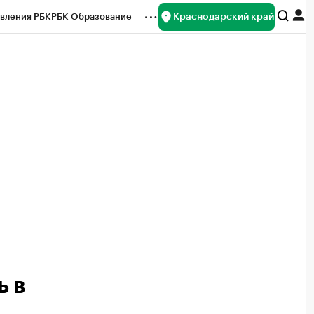
Краснодарский край
вления РБК
РБК Образование
редитные рейтинги
Франшизы
нсы
Рынок наличной валюты
ь в