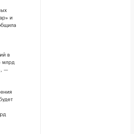
ных
ар» и
общила
ий в
6 млрд
, —
шения
будет
лрд