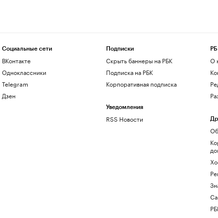
Социальные сети
Подписки
РБ
ВКонтакте
Скрыть баннеры на РБК
О 
Одноклассники
Подписка на РБК
Ко
Telegram
Корпоративная подписка
Ре
Дзен
Ра
Уведомления
RSS Новости
Др
Об
Ко
до
Хо
Ре
Зн
Са
РБ