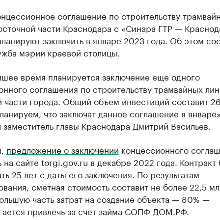
онцессионное соглашение по строительству трамвай
осточной части Краснодара с «Синара ГТР — Краснод
ланируют заключить в январе 2023 года. Об этом со
ужба мэрии краевой столицы.
йшее время планируется заключение еще одного
онного соглашения по строительству трамвайных лин
й части города. Общий объем инвестиций составит 2
ланируем, что заключат данное соглашение в январе»
 заместитель главы Краснодара Дмитрий Васильев.
м,
предложение о заключении
концессионного согла
 на сайте torgi.gov.ru в декабре 2022 года. Контракт 
ть 25 лет с даты его заключения. По результатам
вания, сметная стоимость составит не более 22,5 м
ольшую часть затрат на создание объекта — 80% —
гается привлечь за счет займа СОПФ ДОМ.РФ.