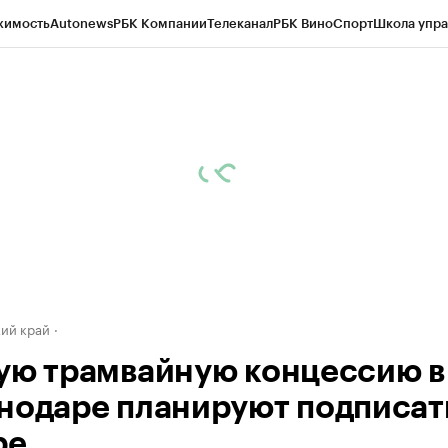
жимость
Autonews
РБК Компании
Телеканал
РБК Вино
Спорт
Школа упра
д
Стиль
Крипто
РБК Бизнес-среда
Дискуссионный клуб
Исследования
К
а контрагентов
Политика
Экономика
Бизнес
Технологии и медиа
Фина
ий край
ую трамвайную концессию в
нодаре планируют подписат
ре