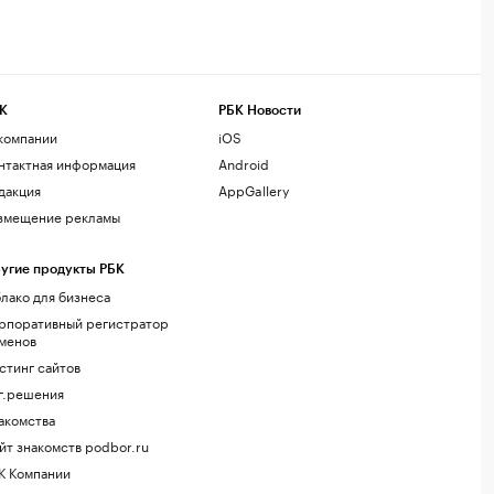
К
РБК Новости
компании
iOS
нтактная информация
Android
дакция
AppGallery
змещение рекламы
угие продукты РБК
лако для бизнеса
рпоративный регистратор
менов
стинг сайтов
г.решения
акомства
йт знакомств podbor.ru
К Компании