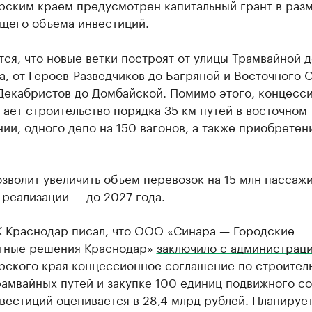
рским краем предусмотрен капитальный грант в раз
бщего объема инвестиций.
ся, что новые ветки построят от улицы Трамвайной д
, от Героев-Разведчиков до Багряной и Восточного О
 Декабристов до Домбайской. Помимо этого, концесс
ает строительство порядка 35 км путей в восточном
ии, одного депо на 150 вагонов, а также приобретен
зволит увеличить объем перевозок на 15 млн пассаж
 реализации — до 2027 года.
К Краснодар писал, что ООО «Синара — Городские
тные решения Краснодар»
заключило с администрац
рского края концессионное соглашение по строител
рамвайных путей и закупке 100 единиц подвижного со
естиций оценивается в 28,4 млрд рублей. Планирует