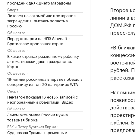
последних днях Диего Марадоны
Второе к
Спорт
Литовец на автомобиле протаранил
линий в в
заграждения, пытаясь попасть в
ДОМ.РФ п
Россию
пресс-сл
Общество
Перед пожаром на НПЗ Slovnaft в
Братиславе произошел взрыв
«В ближа
Общество
концесси
В каких странах рожденному ребенку
автоматически дают гражданство.
восточно
Карта
рублей. П
Общество
рассказал
19-летняя россиянка впервые победила
соперницу из топ-20 на турнире WTA
Спорт
Напомни
Пентагон показал 16 новых записей с
появилось
неопознанными объектами. Видео
действова
Общество
проектиро
Зачем экономике России нужна
товарная биржа
рублей. Б
РБК и Петербургская Биржа
предпола
Суд назвал Трампа «временным