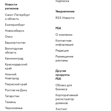
подписка
Новости
регионов
Уведомления
Санкт-Петербург
RSS Новости
и область
Екатеринбург
РБК
Новосибирск
О компании
Омск
Контактная
Башкортостан
информация
Вологодская
Редакция
область
Размещение
Калининград
рекламы
Краснодарский
край
Другие
Нижний
продукты
Новгород
РБК
Пермский край
Облако для
бизнеса
Ростов-на-Дону
Корпоративный
Татарстан
регистратор
Тюмень
доменов
Черноземье
Хостинг