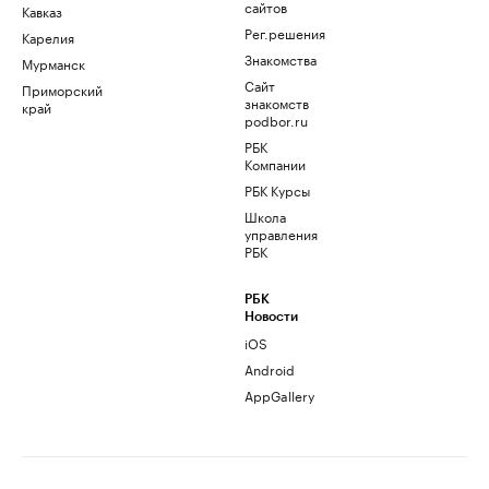
сайтов
Кавказ
Рег.решения
Карелия
Знакомства
Мурманск
Сайт
Приморский
знакомств
край
podbor.ru
РБК
Компании
РБК Курсы
Школа
управления
РБК
РБК
Новости
iOS
Android
AppGallery