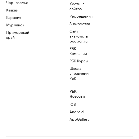
Черноземье
Хостинг
сайтов
Кавказ
Рег.решения
Карелия
Знакомства
Мурманск
Сайт
Приморский
знакомств
край
podbor.ru
РБК
Компании
РБК Курсы
Школа
управления
РБК
РБК
Новости
iOS
Android
AppGallery