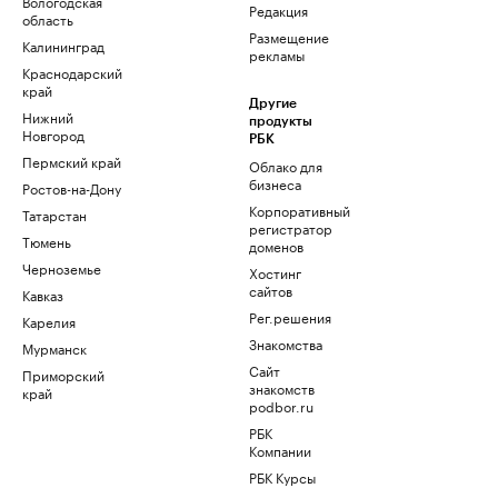
Вологодская
Редакция
область
Размещение
Калининград
рекламы
Краснодарский
край
Другие
Нижний
продукты
Новгород
РБК
Пермский край
Облако для
бизнеса
Ростов-на-Дону
Корпоративный
Татарстан
регистратор
Тюмень
доменов
Черноземье
Хостинг
сайтов
Кавказ
Рег.решения
Карелия
Знакомства
Мурманск
Сайт
Приморский
знакомств
край
podbor.ru
РБК
Компании
РБК Курсы