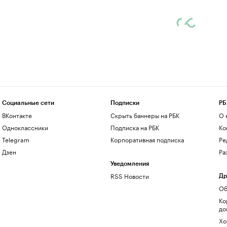
Социальные сети
Подписки
РБ
ВКонтакте
Скрыть баннеры на РБК
О 
Одноклассники
Подписка на РБК
Ко
Telegram
Корпоративная подписка
Ре
Дзен
Ра
Уведомления
RSS Новости
Др
Об
Ко
до
Хо