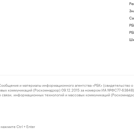
Ре
Зн
Са
РБ
РБ
Шк
ения и материалы информационного агентства «РБК» (свидетельство о 
овых коммуникаций (Роскомнадзор) 09.12.2015 за номером ИА №ФС77-63848) 
 связи, информационных технологий и массовых коммуникаций (Роскомнадз
нажмите Ctrl + Enter