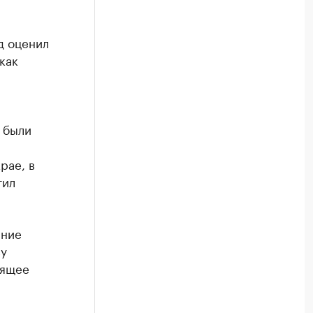
д оценил
как
 были
рае, в
тил
ание
ву
оящее