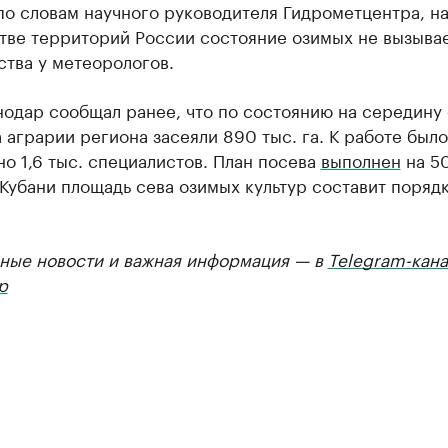
по словам научного руководителя Гидрометцентра, н
тве территорий России состояние озимых не вызыва
тва у метеорологов.
одар сообщал ранее, что по состоянию на середину
 аграрии региона засеяли 890 тыс. га. К работе было
о 1,6 тыс. специалистов. План посева
выполнен
на 5
Кубани площадь сева озимых культур составит порядк
ные новости и важная информация — в
Telegram-кана
р