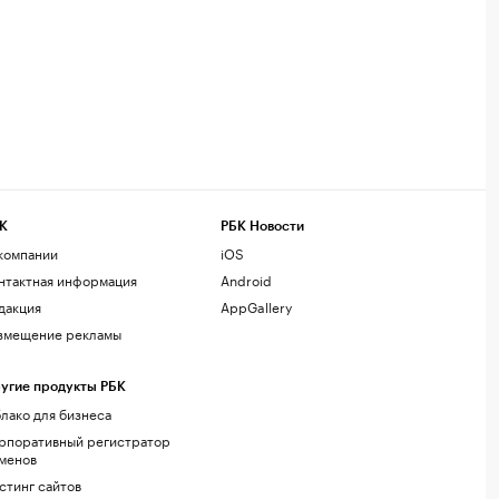
К
РБК Новости
компании
iOS
нтактная информация
Android
дакция
AppGallery
змещение рекламы
угие продукты РБК
лако для бизнеса
рпоративный регистратор
менов
стинг сайтов