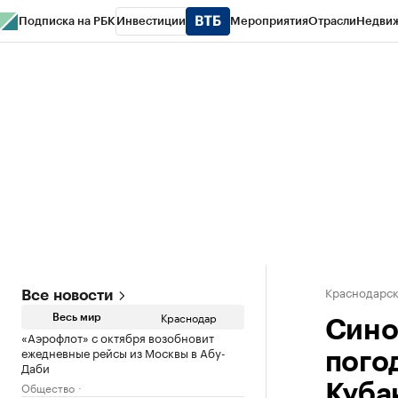
Подписка на РБК
Инвестиции
Мероприятия
Отрасли
Недви
РБК Курсы
РБК Life
Тренды
Визионеры
Национальные проекты
Горо
Газета
Спецпроекты СПб
Конференции СПб
Спецпроекты
Проверк
Краснодарск
Все новости
Краснодар
Весь мир
Сино
«Аэрофлот» с октября возобновит
ежедневные рейсы из Москвы в Абу-
пого
Даби
Общество
Куба