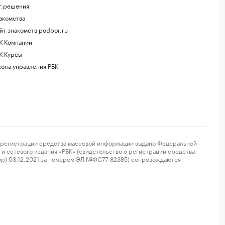
г.решения
акомства
йт знакомств podbor.ru
К Компании
К Курсы
ола управления РБК
регистрации средства массовой информации выдано Федеральной
и сетевого издания «РБК» (свидетельство о регистрации средства
ор) 03.12.2021 за номером ЭЛ №ФС77-82385) сопровождаются