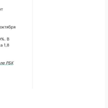
а
ет
 октября
0%. В
а 1,8
ле РБК