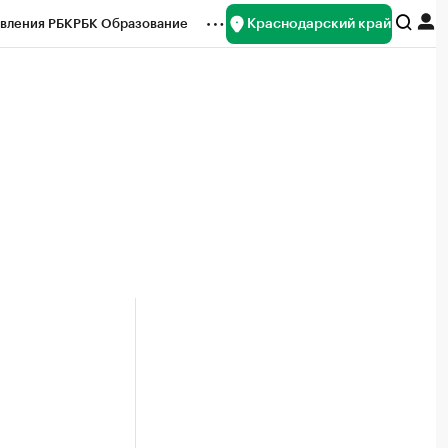
Краснодарский край
вления РБК
РБК Образование
редитные рейтинги
Франшизы
нсы
Рынок наличной валюты