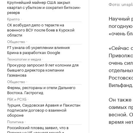
Крупнейший майнер США закрыл
Фото: unsp
квартал с убытком и сократил биткоин-
резерв
Научный 
Крипто
СК возбудил дело о теракте на
погодную 
военного ВСУ после боев в Курской
«очень бл
области
Общество
«Сейчас с
FT узнала об укреплении влияния
Брина в разработках Google
Приволжс
Технологии и медиа
очень сил
Прокурор запросил 9 лет колонии для
отдельных
бывшего директора компании
Газманова
Ростовско
Общество
Вильфанд
Фермы, рестораны и отели Дальнего
Востока. Гастрогид
Он также 
РБК и РСХБ
Турция, Саудовская Аравия и Пакистан
озимых пр
подписали договор о взаимной
весной. О
обороне
время нет
Политика
Российский пловец заявил, что в
Париже на ЧЕ «воняет мочой и