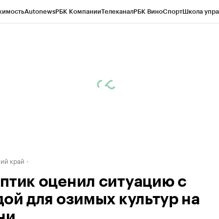
жимость
Autonews
РБК Компании
Телеканал
РБК Вино
Спорт
Школа упра
д
Стиль
Крипто
РБК Бизнес-среда
Дискуссионный клуб
Исследования
К
а контрагентов
Политика
Экономика
Бизнес
Технологии и медиа
Фина
ий край
птик оценил ситуацию с
дой для озимых культур на
ни