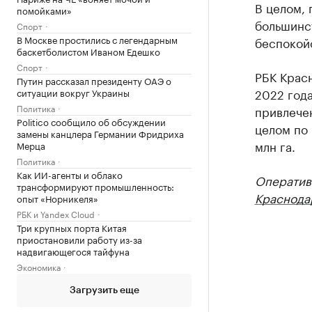
В целом, 
помойками»
большинс
Спорт
В Москве простились с легендарным
беспокойс
баскетболистом Иваном Едешко
Спорт
РБК Красн
Путин рассказал президенту ОАЭ о
2022 года
ситуации вокруг Украины
Политика
привлечен
Politico сообщило об обсуждении
целом по 
замены канцлера Германии Фридриха
млн га.
Мерца
Политика
Как ИИ-агенты и облако
Оператив
трансформируют промышленность:
Краснода
опыт «Норникеля»
РБК и Yandex Cloud
Три крупных порта Китая
приостановили работу из-за
надвигающегося тайфуна
Экономика
Загрузить еще