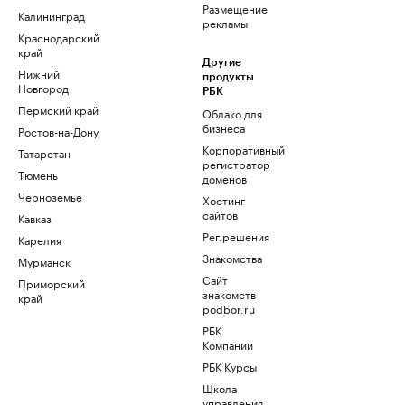
Размещение
Калининград
рекламы
Краснодарский
край
Другие
Нижний
продукты
Новгород
РБК
Пермский край
Облако для
бизнеса
Ростов-на-Дону
Корпоративный
Татарстан
регистратор
Тюмень
доменов
Черноземье
Хостинг
сайтов
Кавказ
Рег.решения
Карелия
Знакомства
Мурманск
Сайт
Приморский
знакомств
край
podbor.ru
РБК
Компании
РБК Курсы
Школа
управления