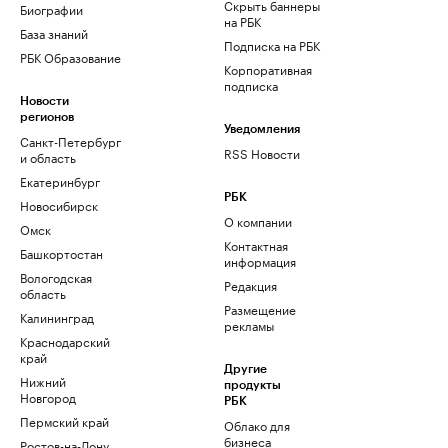
Скрыть баннеры
Биографии
на РБК
База знаний
Подписка на РБК
РБК Образование
Корпоративная
подписка
Новости
регионов
Уведомления
Санкт-Петербург
RSS Новости
и область
Екатеринбург
РБК
Новосибирск
О компании
Омск
Контактная
Башкортостан
информация
Вологодская
Редакция
область
Размещение
Калининград
рекламы
Краснодарский
край
Другие
Нижний
продукты
Новгород
РБК
Пермский край
Облако для
бизнеса
Ростов-на-Дону