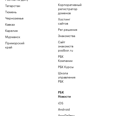
Корпоративный
Татарстан
регистратор
Тюмень
доменов
Черноземье
Хостинг
сайтов
Кавказ
Рег.решения
Карелия
Знакомства
Мурманск
Сайт
Приморский
знакомств
край
podbor.ru
РБК
Компании
РБК Курсы
Школа
управления
РБК
РБК
Новости
iOS
Android
AppGallery