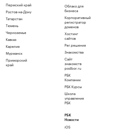
Пермский край
Облако для
бизнеса
Ростов-на-Дону
Корпоративный
Татарстан
регистратор
Тюмень
доменов
Черноземье
Хостинг
сайтов
Кавказ
Рег.решения
Карелия
Знакомства
Мурманск
Сайт
Приморский
знакомств
край
podbor.ru
РБК
Компании
РБК Курсы
Школа
управления
РБК
РБК
Новости
iOS