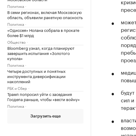
кризи
Политика
пресе
В семи регионах, включая Московскую
область, объявили ракетную опасность
может
Политика
регис
«Одиссея» Нолана собрала в прокате
более $1 млрд
соблю
Общество
поряд
Bloomberg узнал, когда планируют
пребы
завершить испытания «Золотого
купола»
проез
Политика
Четыре доступных и понятных
медиц
инструмента диверсификации
повыш
накоплений
РБК и Сбер
будут
Трамп попросил уйти с заседания
сил и
Госдепа раньше, чтобы «вести войну»
Политика
терак
Загрузить еще
власт
возмо
источ