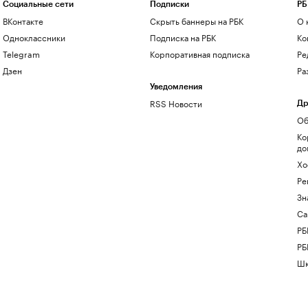
Социальные сети
Подписки
РБ
ВКонтакте
Скрыть баннеры на РБК
О 
Одноклассники
Подписка на РБК
Ко
Telegram
Корпоративная подписка
Ре
Дзен
Ра
Уведомления
RSS Новости
Др
Об
Ко
до
Хо
Ре
Зн
Са
РБ
РБ
Шк