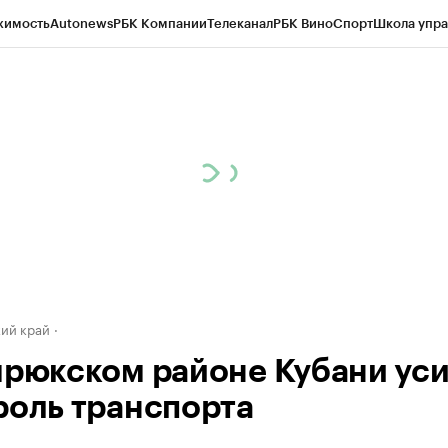
жимость
Autonews
РБК Компании
Телеканал
РБК Вино
Спорт
Школа упра
д
Стиль
Крипто
РБК Бизнес-среда
Дискуссионный клуб
Исследования
К
а контрагентов
Политика
Экономика
Бизнес
Технологии и медиа
Фина
ий край
мрюкском районе Кубани уси
роль транспорта