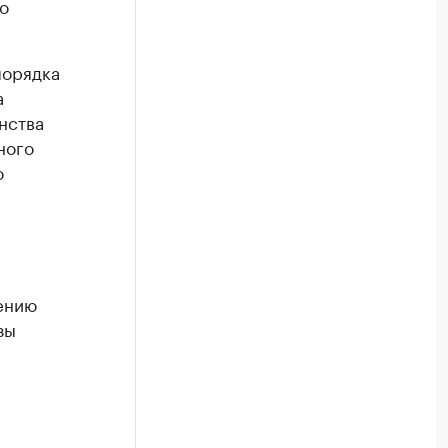
о
порядка
а
нства
ного
о
ению
зы