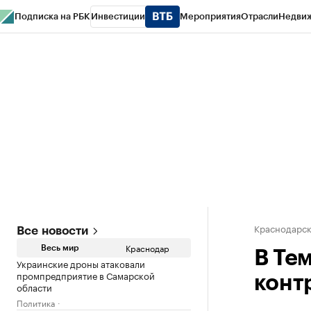
Подписка на РБК
Инвестиции
Мероприятия
Отрасли
Недви
РБК Курсы
РБК Life
Тренды
Визионеры
Национальные проекты
Горо
Газета
Спецпроекты СПб
Конференции СПб
Спецпроекты
Проверк
Краснодарск
Все новости
Краснодар
Весь мир
В Те
Украинские дроны атаковали
промпредприятие в Самарской
конт
области
Политика