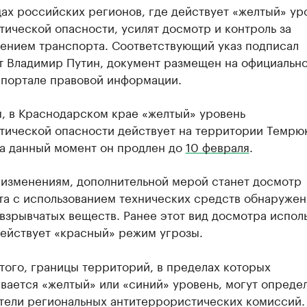
ах российских регионов, где действует «желтый» ур
ической опасности, усилят досмотр и контроль за
ением транспорта. Соответствующий указ подписал
т Владимир Путин, документ размещен на официальн
-портале правовой информации.
, в Краснодарском крае «желтый» уровень
тической опасности действует на территории Темрю
На данный момент он продлен до
10 февраля
.
 изменениям, дополнительной мерой станет досмотр
та с использованием технических средств обнаружен
взрывчатых веществ. Ранее этот вид досмотра испол
действует «красный» режим угрозы.
того, границы территорий, в пределах которых
вается «желтый» или «синий» уровень, могут опреде
тели региональных антитеррористических комиссий.