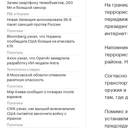
Зачем смартфону телеобъектив, 200
На границ
Мп и большой сенсор
террорист
РБК и Huawei
передвиж
Новая Зеландия анонсировала 36-й
пакет санкций против России
президен
Политика
интернет
Bloomberg узнал, что Украина
пообещала США больше не атаковать
КТК
Напомним
Политика
террорис
Axios узнал, что OpenAI замедлила
района. 
разработку ИИ-модели Astra
Технологии и медиа
Согласно
В Московской области отменили
ракетную опасность
транспор
Политика
оружия и 
Мэр Киева сообщил о пожарах после
там, где 
взрывов
Политика
CNN узнал, как высший военачальник
Помимо э
США пытается закончить войну с
устанавли
Ираном
председа
Политика