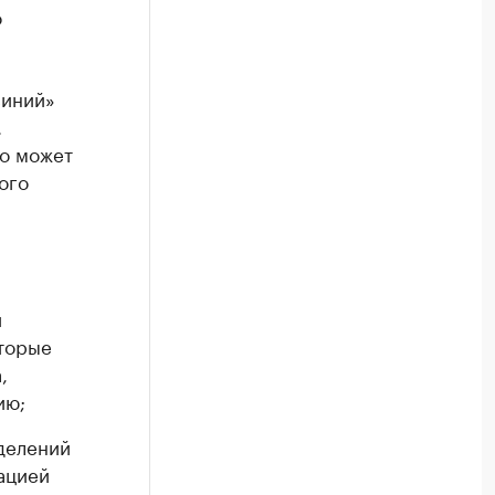
о
синий»
.
то может
ого
и
оторые
,
ию;
делений
ацией