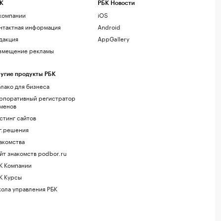
К
РБК Новости
компании
iOS
нтактная информация
Android
дакция
AppGallery
змещение рекламы
угие продукты РБК
лако для бизнеса
рпоративный регистратор
менов
стинг сайтов
г.решения
акомства
йт знакомств podbor.ru
К Компании
К Курсы
ола управления РБК