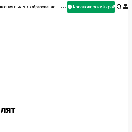
Краснодарский край
вления РБК
РБК Образование
редитные рейтинги
Франшизы
нсы
Рынок наличной валюты
лят