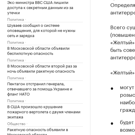
Экс-министра ВВС США лишили
Определя
доступа к секретным данным из-за
антитерр
утечки
Политика
Шуваев сообщил о системе
Всего су
оповещения, для которой не нужны
(повышенн
сеть и зарядка
«Желтый»
Политика
В Московской области объявили
быть сове
беспилотную опасность
антитерр
Политика
В Московской области второй раз за
ночь объявили ракетную опасность
«Желтый» 
Политика
Пентагон отстранил генерала,
могут
отвечавшего за помощь Украине и
розыс
фланг НАТО
Политика
наибо
В США произошло крушение
гражд
пожарного вертолета с двумя членами
экипажа
будет
Общество
возмо
Ракетную опасность объявили в
Московской области