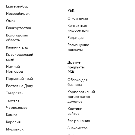
Екатеринбург
РБК
Новосибирск
О компании
Омск
Контактная
Башкортостан
информация
Вологодская
Редакция
область
Размещение
Калининград
рекламы
Краснодарский
край
Другие
Нижний
продукты
Новгород
РБК
Пермский край
Облако для
бизнеса
Ростов-на-Дону
Корпоративный
Татарстан
регистратор
Тюмень
доменов
Черноземье
Хостинг
сайтов
Кавказ
Рег.решения
Карелия
Знакомства
Мурманск
Сайт