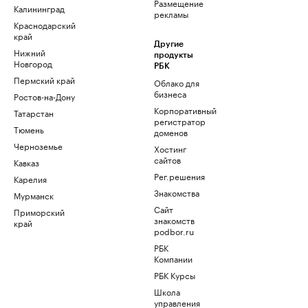
Размещение
Калининград
рекламы
Краснодарский
край
Другие
Нижний
продукты
Новгород
РБК
Пермский край
Облако для
бизнеса
Ростов-на-Дону
Корпоративный
Татарстан
регистратор
Тюмень
доменов
Черноземье
Хостинг
сайтов
Кавказ
Рег.решения
Карелия
Знакомства
Мурманск
Сайт
Приморский
знакомств
край
podbor.ru
РБК
Компании
РБК Курсы
Школа
управления