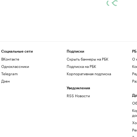
Социальные сети
Подписки
РБ
ВКонтакте
Скрыть баннеры на РБК
О 
Одноклассники
Подписка на РБК
Ко
Telegram
Корпоративная подписка
Ре
Дзен
Ра
Уведомления
RSS Новости
Др
Об
Ко
до
Хо
Ре
Зн