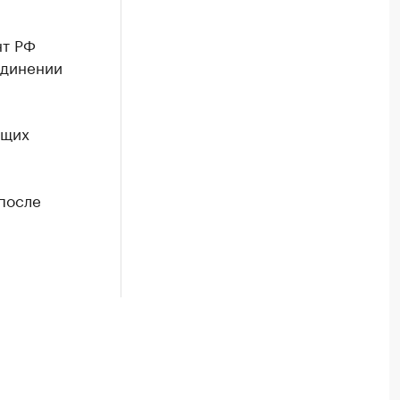
нт РФ
единении
ющих
после