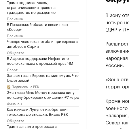
Трамп подписал указы,
ограничивающие право на
гражданство по рождению
В зону о
Политика
четыре н
В Пензенской области ввели план
(ДНР и ЛН
«Ковер»
Политика
Четыре человека погибли при взрыве в
Расширен
автобусе в Сирии
включение
Общество
народная
В Африке поддержали Инфантино
после скандала с продажей прав ЧМ
России.
Спорт
Запасы газа в Европе на минимуме. Что
«Зона отв
будет зимой
территор
Подписка на РБК
Экс-глава Mind Money признала вину
по «делу брокеров» о хищении ₽7 млрд
Кроме но
Финансы
военного 
Как изучали Луну: от изобретения
телескопа до высадки. Видео РБК
Балкария,
Общество
Северная
Трамп заявил о прогрессе в