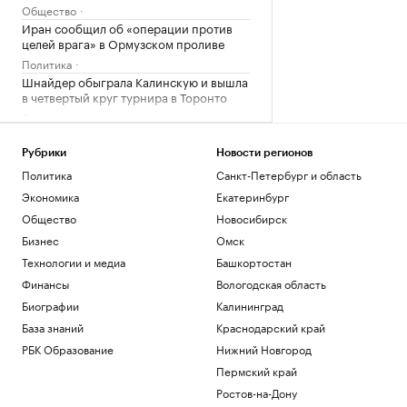
Общество
Иран сообщил об «операции против
целей врага» в Ормузском проливе
Политика
Шнайдер обыграла Калинскую и вышла
в четвертый круг турнира в Торонто
Спорт
В горах Казахстана эвакуировали еще
одного туриста из России
Рубрики
Новости регионов
Общество
Политика
Санкт-Петербург и область
В Смоленской области ввели режим ЧС
Экономика
Екатеринбург
после мощного циклона
Общество
Новосибирск
Общество
Бизнес
Омск
Загрузить еще
Технологии и медиа
Башкортостан
Финансы
Вологодская область
Биографии
Калининград
База знаний
Краснодарский край
РБК Образование
Нижний Новгород
Пермский край
Ростов-на-Дону