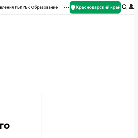
Краснодарский край
вления РБК
РБК Образование
редитные рейтинги
Франшизы
нсы
Рынок наличной валюты
го