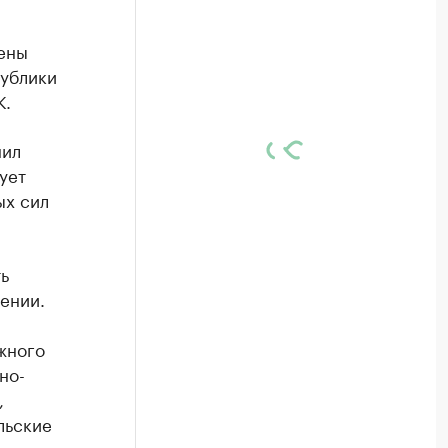
ены
публики
К.
нил
ует
ых сил
ь
ении.
жного
но-
,
льские