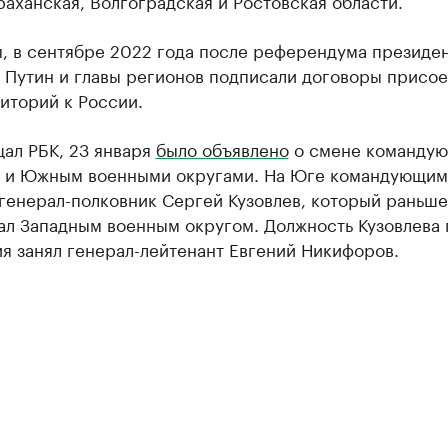
раханская, Волгоградская и Ростовская области.
, в сентябре 2022 года после референдума президе
 Путин и главы регионов подписали договоры присо
иторий к России.
ал РБК, 23 января
было объявлено
о смене команду
 и Южным военными округами. На Юге командующим
генерал-полковник Сергей Кузовлев, который раньше
ал Западным военным округом. Должность Кузовлева 
я занял генерал-лейтенант Евгений Никифоров.