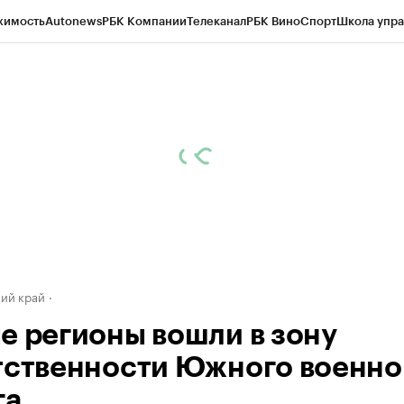
жимость
Autonews
РБК Компании
Телеканал
РБК Вино
Спорт
Школа упра
д
Стиль
Крипто
РБК Бизнес-среда
Дискуссионный клуб
Исследования
К
а контрагентов
Политика
Экономика
Бизнес
Технологии и медиа
Фина
ий край
е регионы вошли в зону
тственности Южного военно
га