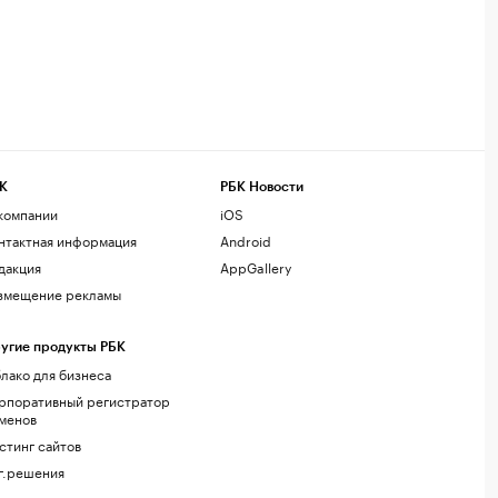
К
РБК Новости
компании
iOS
нтактная информация
Android
дакция
AppGallery
змещение рекламы
угие продукты РБК
лако для бизнеса
рпоративный регистратор
менов
стинг сайтов
г.решения
акомства