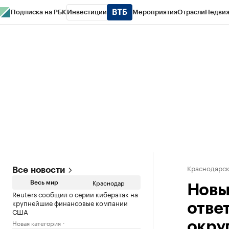
Подписка на РБК
Инвестиции
Мероприятия
Отрасли
Недви
РБК Курсы
РБК Life
Тренды
Визионеры
Национальные проекты
Горо
Газета
Спецпроекты СПб
Конференции СПб
Спецпроекты
Проверк
Краснодарск
Все новости
Краснодар
Весь мир
Новы
Reuters сообщил о серии кибератак на
крупнейшие финансовые компании
отве
США
Новая категория
окру