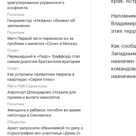
края, Аст
урегулировании украинского
конфликта
Политика
Напомним
Гендиректор «ИжАвиа» объявил об
Владимир
увольнении
этих терр
Политика
Матч Первой лиги перенесли из-за
проблем с вылетом «Сочи» в Москву
Как сообщ
Спорт
Западным
Перешедший в «Лидс» Траффорд стал
назначен 
самым дорогим британским вратарем
командов
Спорт
Как устроены приватные террасы в
назначени
квартирах «Серии плюс»
РБК и ПИК Серия плюс
Аэропорт Домодедово открыли для
приема и вылета самолетов
Политика
Женщина и ребенок погибли во время
непогоды в Смоленске
Общество
Арест запросили обвиняемой по делу о
порнографии экс-участнице «Дома-2»