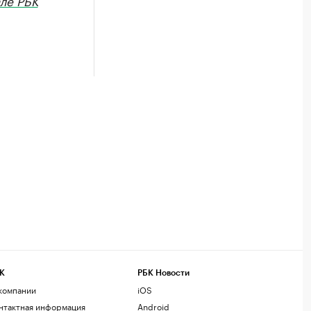
ле РБК
К
РБК Новости
компании
iOS
нтактная информация
Android