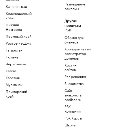
Размещение
Калининград
рекламы
Краснодарский
край
Другие
Нижний
продукты
Новгород
РБК
Пермский край
Облако для
бизнеса
Ростов-на-Дону
Корпоративный
Татарстан
регистратор
Тюмень
доменов
Черноземье
Хостинг
сайтов
Кавказ
Рег.решения
Карелия
Знакомства
Мурманск
Сайт
Приморский
знакомств
край
podbor.ru
РБК
Компании
РБК Курсы
Школа