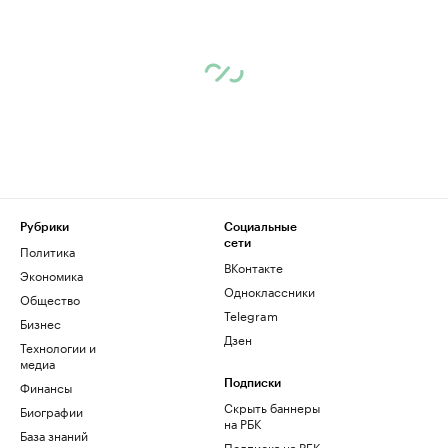
Рубрики
Социальные
сети
Политика
ВКонтакте
Экономика
Одноклассники
Общество
Telegram
Бизнес
Дзен
Технологии и
медиа
Финансы
Подписки
Скрыть баннеры
Биографии
на РБК
База знаний
Подписка на РБК