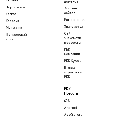
доменов
Черноземье
Хостинг
сайтов
Кавказ
Рег.решения
Карелия
Знакомства
Мурманск
Сайт
Приморский
знакомств
край
podbor.ru
РБК
Компании
РБК Курсы
Школа
управления
РБК
РБК
Новости
iOS
Android
AppGallery