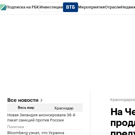
Подписка на РБК
Инвестиции
Мероприятия
Отрасли
Недви
РБК Курсы
РБК Life
Тренды
Визионеры
Национальные проекты
Горо
Газета
Спецпроекты СПб
Конференции СПб
Спецпроекты
Проверк
Краснодарск
Все новости
Краснодар
Весь мир
На Ч
Новая Зеландия анонсировала 36-й
пакет санкций против России
прод
Политика
Bloomberg узнал, что Украина
пред