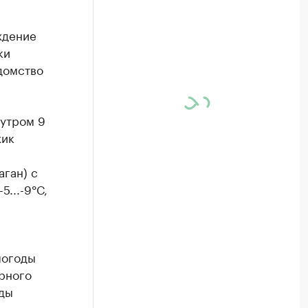
ждение
ки
домство
 утром 9
жик
аган) с
...-9°С,
погоды
рного
ады