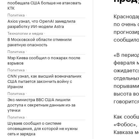
пообещала США больше не атаковать
КТК
Политика
Краснода
Axios узнал, что OpenAI замедлила
по очень 
разработку ИИ-модели Astra
прогнози
Технологии и медиа
сообщило 
В Московской области отменили
ракетную опасность
Политика
«В период
Мэр Киева сообщил о пожарах после
февраля 
взрывов
ожидается
Политика
CNN узнал, как высший военачальник
отдельных
США пытается закончить войну с
порывами 
Ираном
высота во
Политика
Экс-министра ВВС США лишили
говоритс
доступа к секретным данным из-за
утечки
Как сооб
Политика
Шуваев сообщил о системе
«Фобос»,
оповещения, для которой не нужны
Кавказа 
сеть и зарядка