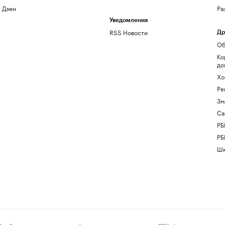
Дзен
Ра
Уведомления
RSS Новости
Др
Об
Ко
до
Хо
Ре
Зн
Са
РБ
РБ
Шк