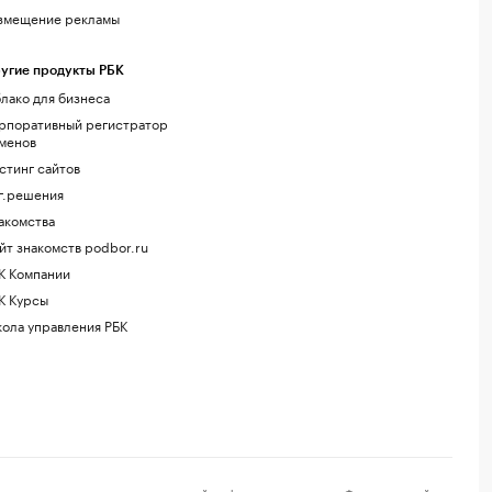
змещение рекламы
угие продукты РБК
лако для бизнеса
рпоративный регистратор
менов
стинг сайтов
г.решения
акомства
йт знакомств podbor.ru
К Компании
К Курсы
ола управления РБК