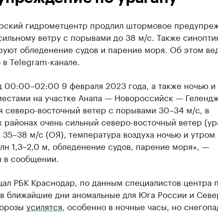
рский гидрометцентр продлил штормовое предупре
сильному ветру с порывами до 38 м/с. Также синопти
руют обледенение судов и парение моря. Об этом ве
в Telegram-канале.
 00:00–02:00 9 февраля 2023 года, a также ночью и
местами на участке Анапа — Новороссийск — Геленд
 северо-восточный ветер с порывами 30–34 м/с, в
 районах очень сильный северо-восточный ветер (ур
35–38 м/с (ОЯ), температура воздуха ночью и утром -5
лн 1,3–2,0 м, обледенение судов, парение моря», —
я в сообщении.
щал РБК Краснодар, по данным специалистов центра 
 в ближайшие дни аномальные для Юга России и Севе
морозы
усилятся
, особенно в ночные часы, но снегоп