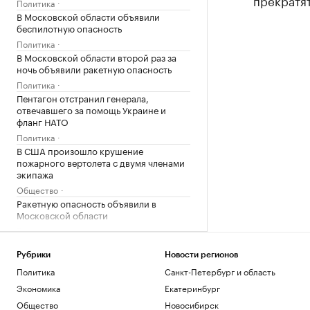
прекратят
Политика
В Московской области объявили
беспилотную опасность
Политика
В Московской области второй раз за
ночь объявили ракетную опасность
Политика
Пентагон отстранил генерала,
отвечавшего за помощь Украине и
фланг НАТО
Политика
В США произошло крушение
пожарного вертолета с двумя членами
экипажа
Общество
Ракетную опасность объявили в
Московской области
Политика
В семи регионах, включая Московскую
область, объявили ракетную опасность
Рубрики
Новости регионов
Политика
Политика
Санкт-Петербург и область
«Одиссея» Нолана собрала в прокате
Экономика
Екатеринбург
более $1 млрд
Общество
Новосибирск