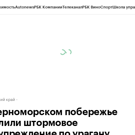
жимость
Autonews
РБК Компании
Телеканал
РБК Вино
Спорт
Школа упра
д
Стиль
Крипто
РБК Бизнес-среда
Дискуссионный клуб
Исследования
К
а контрагентов
Политика
Экономика
Бизнес
Технологии и медиа
Фина
ий край
ерноморском побережье
лили штормовое
упреждение по урагану