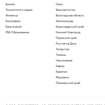
Общество
Бизнес
Омск
Bloomberg узнал, когда планируют
завершить испытания «Золотого
Технологии и медиа
Башкортостан
купола»
Финансы
Вологодская область
Политика
Биографии
Калининград
Четыре доступных и понятных
База знаний
Краснодарский край
инструмента диверсификации
накоплений
РБК Образование
Нижний Новгород
РБК и Сбер
Пермский край
Трамп попросил уйти с заседания
Ростов-на-Дону
Госдепа раньше, чтобы «вести войну»
Татарстан
Политика
Тюмень
Испания ввела контроль на границе
для путешественников из Италии
Черноземье
Политика
Кавказ
Bloomberg узнал, что Украине грозит
Карелия
обвал экспорта зерна
Мурманск
Политика
Приморский край
Загрузить еще