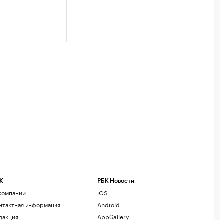
К
РБК Новости
компании
iOS
нтактная информация
Android
дакция
AppGallery