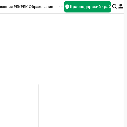
Краснодарский край
вления РБК
РБК Образование
редитные рейтинги
Франшизы
нсы
Рынок наличной валюты