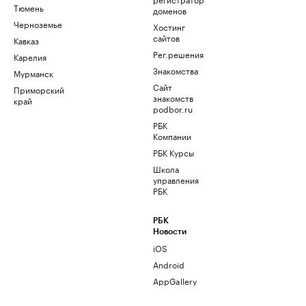
Тюмень
доменов
Черноземье
Хостинг
сайтов
Кавказ
Рег.решения
Карелия
Знакомства
Мурманск
Сайт
Приморский
знакомств
край
podbor.ru
РБК
Компании
РБК Курсы
Школа
управления
РБК
РБК
Новости
iOS
Android
AppGallery