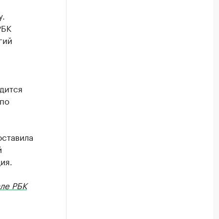
у.
РБК
гий
дится
 по
оставила
й
ия.
ле РБК