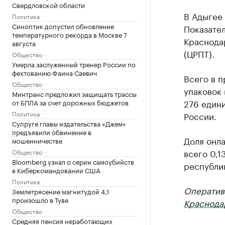
Свердловской области
В Адыгее 
Политика
Синоптик допустил обновление
Показател
температурного рекорда в Москве 7
Краснода
августа
(ЦРПТ).
Общество
Умерла заслуженный тренер России по
фехтованию Фаина Саевич
Всего в п
Общество
упаковок
Минтранс предложил защищать трассы
276 едини
от БПЛА за счет дорожных бюджетов
Политика
России.
Супруге главы издательства «Джем»
предъявили обвинение в
Доля онла
мошенничестве
всего 0,1
Общество
Bloomberg узнал о серии самоубийств
республик
в Киберкомандовании США
Политика
Оператив
Землетрясение магнитудой 4,1
произошло в Туве
Краснода
Общество
Средняя пенсия неработающих