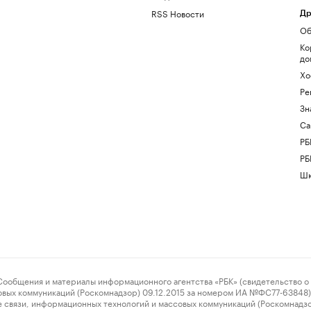
RSS Новости
Др
Об
Ко
до
Хо
Ре
Зн
Са
РБ
РБ
Шк
ения и материалы информационного агентства «РБК» (свидетельство о 
овых коммуникаций (Роскомнадзор) 09.12.2015 за номером ИА №ФС77-63848) 
 связи, информационных технологий и массовых коммуникаций (Роскомнадз