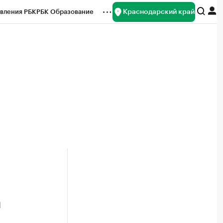
Краснодарский край
вления РБК
РБК Образование
редитные рейтинги
Франшизы
нсы
Рынок наличной валюты
а