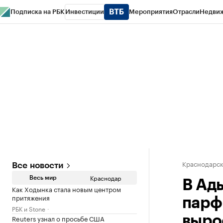
Подписка на РБК
Инвестиции
Мероприятия
Отрасли
Недви
РБК Курсы
РБК Life
Тренды
Визионеры
Национальные проекты
Горо
Газета
Спецпроекты СПб
Конференции СПб
Спецпроекты
Проверк
Краснодарск
Все новости
Краснодар
Весь мир
В Ад
Как Ходынка стала новым центром
притяжения
парф
РБК и Stone
Reuters узнал о просьбе США
выро