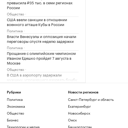
превысила ₽35 тыс. в семи регионах
России
Общество
США ввели санкции в отношении
военного атташе Кубы в России
Политика
Власти Венесуэлы и оппозиция начали
переговоры спустя неделю задержки
Политика
Прощание с олимпийским чемпионом
Иваном Едешко пройдет 7 августа в
Москве
Общество
В США в аэропорту задержали
мужчину, угрожавшего взорвать бомбу
на рейсе
Общество
Рубрики
Новости регионов
Политика
Санкт-Петербург и область
Загрузить еще
Экономика
Екатеринбург
Общество
Новосибирск
Бизнес
Омск
Технологии и медиа
Башкортостан