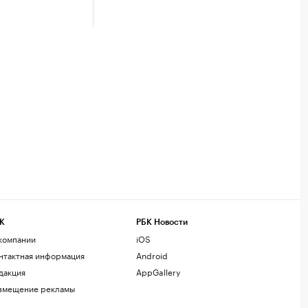
К
РБК Новости
компании
iOS
нтактная информация
Android
дакция
AppGallery
змещение рекламы