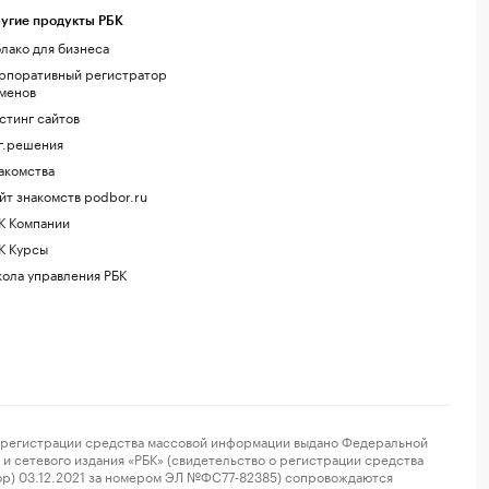
угие продукты РБК
лако для бизнеса
рпоративный регистратор
менов
стинг сайтов
г.решения
акомства
йт знакомств podbor.ru
К Компании
К Курсы
ола управления РБК
регистрации средства массовой информации выдано Федеральной
и сетевого издания «РБК» (свидетельство о регистрации средства
ор) 03.12.2021 за номером ЭЛ №ФС77-82385) сопровождаются