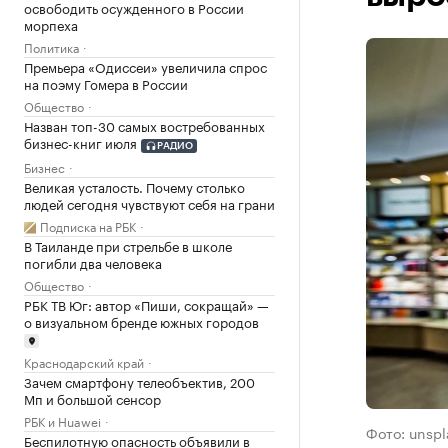
освободить осужденного в России
морпеха
Политика
Премьера «Одиссеи» увеличила спрос
на поэму Гомера в России
Общество
Назван топ-30 самых востребованных
бизнес-книг июля
РАДИО
Бизнес
Великая усталость. Почему столько
людей сегодня чувствуют себя на грани
Подписка на РБК
В Таиланде при стрельбе в школе
погибли два человека
Общество
РБК ТВ Юг: автор «Пиши, сокращай» —
о визуальном бренде южных городов
Краснодарский край
Зачем смартфону телеобъектив, 200
Мп и большой сенсор
РБК и Huawei
Фото: unsp
Беспилотную опасность объявили в