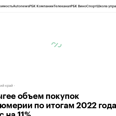
жимость
Autonews
РБК Компании
Телеканал
РБК Вино
Спорт
Школа упра
д
Стиль
Крипто
РБК Бизнес-среда
Дискуссионный клуб
Исследования
К
а контрагентов
Политика
Экономика
Бизнес
Технологии и медиа
Фина
ий край
ыгее объем покупок
юмерии по итогам 2022 год
с на 11%