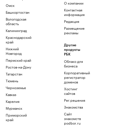
О компании
Омск
Контактная
Башкортостан
информация
Вологодская
Редакция
область
Размещение
Калининград
рекламы
Краснодарский
край
Другие
Нижний
продукты
Новгород
РБК
Пермский край
Облако для
бизнеса
Ростов-на-Дону
Корпоративный
Татарстан
регистратор
Тюмень
доменов
Черноземье
Хостинг
сайтов
Кавказ
Рег.решения
Карелия
Знакомства
Мурманск
Сайт
Приморский
знакомств
край
podbor.ru